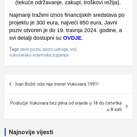
(tekuće održavanje, zakupi, troškovi režija).
Najmanji traženi iznos financijskih sredstava po
projektu je 300 eura, najveći 950 eura, Javni
poziv otvoren je do 19. travnja 2024. godine, a
svi detalji dostupni su
OVDJE
.
Tags:
javni poziv
,
sport
,
udruge
,
vsž
,
vukovarsko-srijemska županija
Navigacija
Ivan Božić više nije trener Vukovara 1991!
objava
Područje Vukovara bez plina od srijede u 18 do četvrtka
u 8 sati
Najnovije vijesti