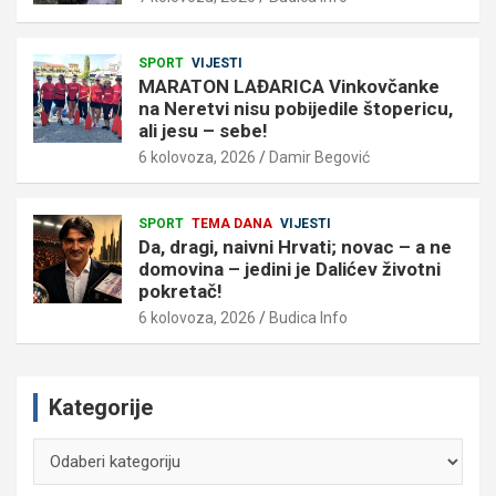
SPORT
VIJESTI
MARATON LAĐARICA Vinkovčanke
na Neretvi nisu pobijedile štopericu,
ali jesu – sebe!
6 kolovoza, 2026
Damir Begović
SPORT
TEMA DANA
VIJESTI
Da, dragi, naivni Hrvati; novac – a ne
domovina – jedini je Dalićev životni
pokretač!
6 kolovoza, 2026
Budica Info
Kategorije
Kategorije