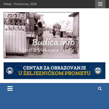
Skip
Petak, 7 kolovoza, 2026
to
content
Vijesti iz Vinkovaca i regije
Budica.info