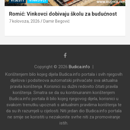
VIJESTI
VINKOVCI
Romić: Vinkovci dobivaju školu za budućnost
7 kolovoza, 2026
Damir Begović
Copyright © 2026
Budica.info
Korištenjem bilo kojeg dijela Budica.info portala i svih njegovih
dijelova i podsiteova automatski prihvaćate sva aktualna
pravila korištenja. Korisnici su dužni redovito čitati pravila
korištenja. Smatra se da su kontinuiranim korištenjem
Budica.info portala ili bilo kojeg njegovog dijela, korisnici u
svakom trenutku upoznati s aktualnim pravilima korištenja te
da su ih razumjeli u cijelosti. Niti jedan dio Budica.info portala
ne smije se koristiti u nezakonite svrhe niti za promoviranje
istih.