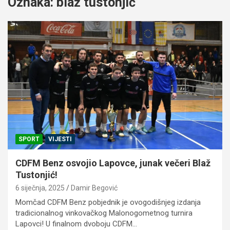
Oznaka:
blaž tustonjić
SPORT
VIJESTI
CDFM Benz osvojio Lapovce, junak večeri Blaž
Tustonjić!
6 siječnja, 2025
Damir Begović
Momčad CDFM Benz pobjednik je ovogodišnjeg izdanja
tradicionalnog vinkovačkog Malonogometnog turnira
Lapovci! U finalnom dvoboju CDFM…