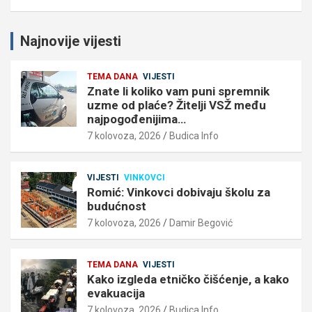
Najnovije vijesti
TEMA DANA
VIJESTI
Znate li koliko vam puni spremnik
uzme od plaće? Žitelji VSŽ među
najpogođenijima…
7 kolovoza, 2026
Budica Info
VIJESTI
VINKOVCI
Romić: Vinkovci dobivaju školu za
budućnost
7 kolovoza, 2026
Damir Begović
TEMA DANA
VIJESTI
Kako izgleda etničko čišćenje, a kako
evakuacija
7 kolovoza, 2026
Budica Info