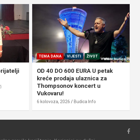
TEMA DANA
VIJESTI
ŽIVOT
ijatelji
OD 40 DO 600 EURA U petak
kreće prodaja ulaznica za
Thompsonov koncert u
ć
6
Vukovaru!
6 kolovoza, 2026
Budica Info