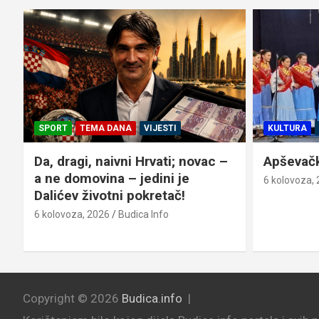
SPORT
TEMA DANA
VIJESTI
KULTURA
Da, dragi, naivni Hrvati; novac –
Apševački
a ne domovina – jedini je
6 kolovoza,
Dalićev životni pokretač!
6 kolovoza, 2026
Budica Info
Copyright © 2026
Budica.info