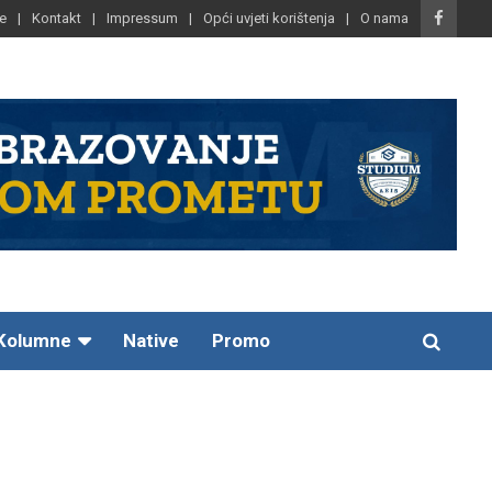
e
Kontakt
Impressum
Opći uvjeti korištenja
O nama
Kolumne
Native
Promo