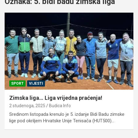
Oznaka:
5. bidi badu zimska liga
SPORT
VIJESTI
Zimska liga… Liga vrijedna praćenja!
2 studenoga, 2025
Budica Info
Sredinom listopada krenulo je 5. izdanje Bidi Badu zimske
lige pod okriljem Hrvatske Unije Tenisača (HUT500)…