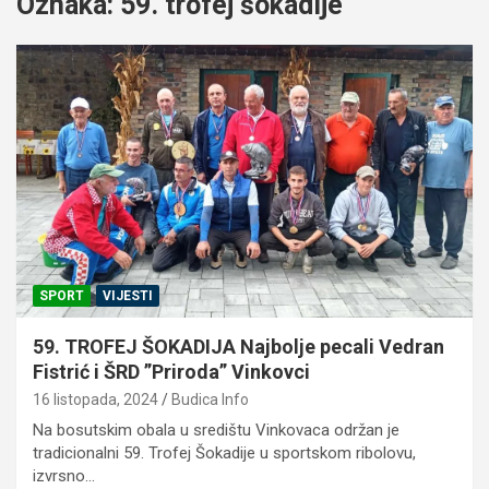
Oznaka:
59. trofej šokadije
SPORT
VIJESTI
59. TROFEJ ŠOKADIJA Najbolje pecali Vedran
Fistrić i ŠRD ”Priroda” Vinkovci
16 listopada, 2024
Budica Info
Na bosutskim obala u središtu Vinkovaca održan je
tradicionalni 59. Trofej Šokadije u sportskom ribolovu,
izvrsno…