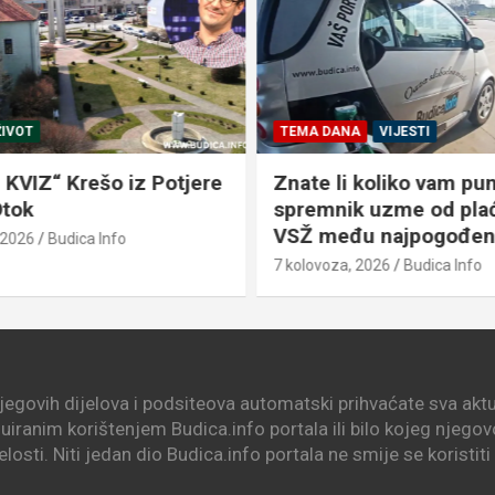
IVOT
TEMA DANA
VIJESTI
KVIZ“ Krešo iz Potjere
Znate li koliko vam pun
Otok
spremnik uzme od plaće
VSŽ među najpogođen
 2026
Budica Info
7 kolovoza, 2026
Budica Info
njegovih dijelova i podsiteova automatski prihvaćate sva aktua
nuiranim korištenjem Budica.info portala ili bilo kojeg njego
elosti. Niti jedan dio Budica.info portala ne smije se koristit