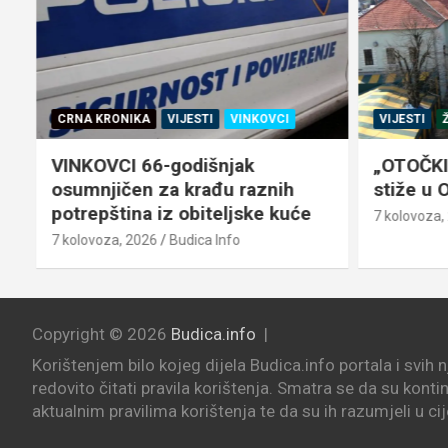
CRNA KRONIKA
VIJESTI
VINKOVCI
VIJESTI
Ž
VINKOVCI 66-godišnjak
„OTOČKI 
osumnjičen za krađu raznih
stiže u 
potrepština iz obiteljske kuće
7 kolovoza,
7 kolovoza, 2026
Budica Info
Copyright © 2026
Budica.info
Korištenjem bilo kojeg dijela Budica.info portala i svih 
redovito čitati pravila korištenja. Smatra se da su konti
aktualnim pravilima korištenja te da su ih razumjeli u cij