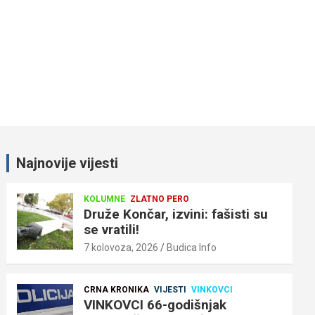
Najnovije vijesti
KOLUMNE
ZLATNO PERO
Druže Končar, izvini: fašisti su
se vratili!
7 kolovoza, 2026
Budica Info
CRNA KRONIKA
VIJESTI
VINKOVCI
VINKOVCI 66-godišnjak