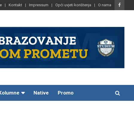
e
Kontakt
Impressum
Opći uvjeti korištenja
O nama
Kolumne
Native
Promo