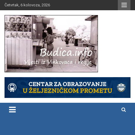
Skip
Četvrtak, 6 kolovoza, 2026
to
content
Vijesti iz Vinkovaca i regije
Budica.info