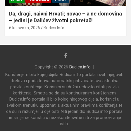
Da, dragi, naivni Hrvati; novac – a ne domovina
– jedini je Dalićev životni pokretač!
6 kolovoza, 2026
Budica Info
Copyright © 2026
Budica.info
Korištenjem bilo kojeg dijela Budica.info portala i svih njegovih
dijelova i podsiteova automatski prihvaćate sva aktualna
pravila korištenja. Korisnici su dužni redovito čitati pravila
korištenja. Smatra se da su kontinuiranim korištenjem
Budica.info portala ili bilo kojeg njegovog dijela, korisnici u
svakom trenutku upoznati s aktualnim pravilima korištenja te
da su ih razumjeli u cijelosti. Niti jedan dio Budica.info portala
ne smije se koristiti u nezakonite svrhe niti za promoviranje
istih.