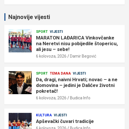
Najnovije vijesti
SPORT
VIJESTI
MARATON LAĐARICA Vinkovčanke
na Neretvi nisu pobijedile štopericu,
ali jesu – sebe!
6 kolovoza, 2026
Damir Begović
SPORT
TEMA DANA
VIJESTI
Da, dragi, naivni Hrvati; novac – a ne
domovina – jedini je Dalićev životni
pokretač!
6 kolovoza, 2026
Budica Info
KULTURA
VIJESTI
Apševački čuvari tradicije
6 kolovoza, 2026
Budica Info