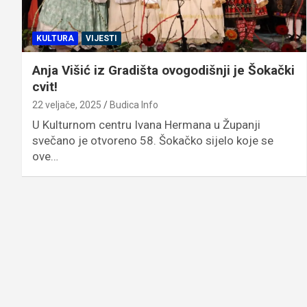
KULTURA
VIJESTI
Anja Višić iz Gradišta ovogodišnji je Šokački
cvit!
22 veljače, 2025
Budica Info
U Kulturnom centru Ivana Hermana u Županji
svečano je otvoreno 58. Šokačko sijelo koje se
ove…