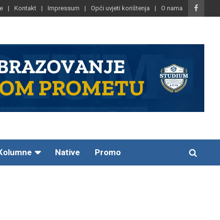
e
Kontakt
Impressum
Opći uvjeti korištenja
O nama
Kolumne
Native
Promo