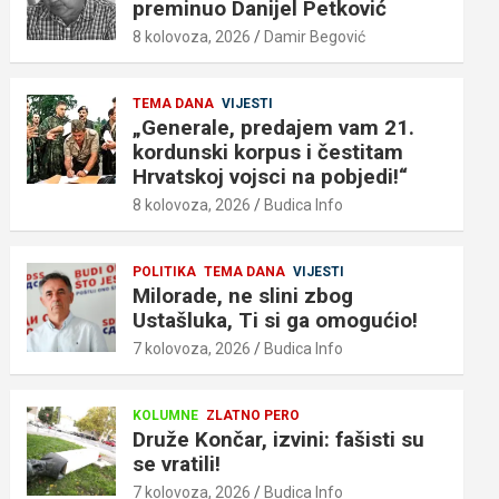
preminuo Danijel Petković
8 kolovoza, 2026
Damir Begović
TEMA DANA
VIJESTI
„Generale, predajem vam 21.
kordunski korpus i čestitam
Hrvatskoj vojsci na pobjedi!“
8 kolovoza, 2026
Budica Info
POLITIKA
TEMA DANA
VIJESTI
Milorade, ne slini zbog
Ustašluka, Ti si ga omogućio!
7 kolovoza, 2026
Budica Info
KOLUMNE
ZLATNO PERO
Druže Končar, izvini: fašisti su
se vratili!
7 kolovoza, 2026
Budica Info