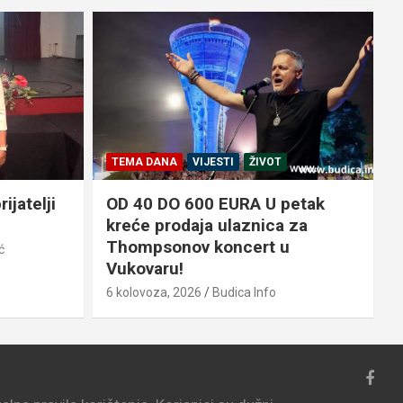
TEMA DANA
VIJESTI
ŽIVOT
ijatelji
OD 40 DO 600 EURA U petak
kreće prodaja ulaznica za
Thompsonov koncert u
ć
6
Vukovaru!
6 kolovoza, 2026
Budica Info