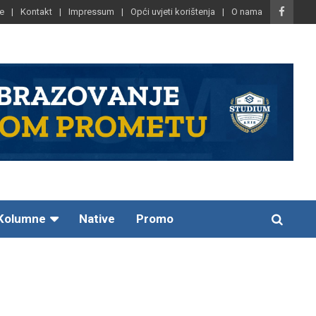
e
Kontakt
Impressum
Opći uvjeti korištenja
O nama
Kolumne
Native
Promo