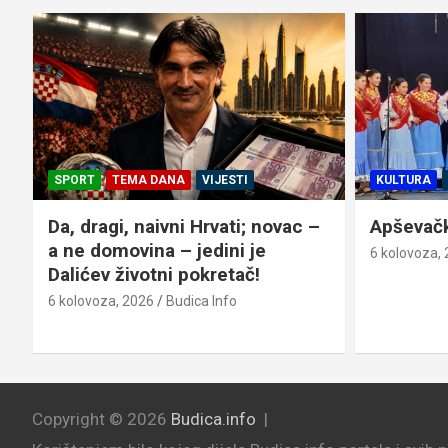
SPORT
TEMA DANA
VIJESTI
KULTURA
Da, dragi, naivni Hrvati; novac –
Apševački
a ne domovina – jedini je
6 kolovoza,
Dalićev životni pokretač!
6 kolovoza, 2026
Budica Info
Copyright © 2026
Budica.info