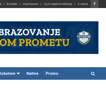
e
Kontakt
Impressum
Opći uvjeti korištenja
O nama
Kolumne
Native
Promo