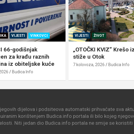
IVOT
TEMA DANA
VIJESTI
KVIZ“ Krešo iz Potjere
Znate li koliko vam pun
Otok
spremnik uzme od plaće
VSŽ među najpogođen
 2026
Budica Info
7 kolovoza, 2026
Budica Info
njegovih dijelova i podsiteova automatski prihvaćate sva aktua
nuiranim korištenjem Budica.info portala ili bilo kojeg njego
elosti. Niti jedan dio Budica.info portala ne smije se koristit