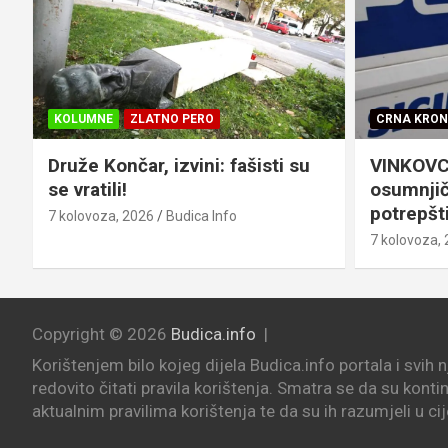
CRNA KRONIKA
VIJESTI
VINKOVCI
VIJESTI
Ž
VINKOVCI 66-godišnjak
„OTOČKI 
osumnjičen za krađu raznih
stiže u 
potrepština iz obiteljske kuće
7 kolovoza,
7 kolovoza, 2026
Budica Info
Copyright © 2026
Budica.info
Korištenjem bilo kojeg dijela Budica.info portala i svih 
redovito čitati pravila korištenja. Smatra se da su konti
aktualnim pravilima korištenja te da su ih razumjeli u cij