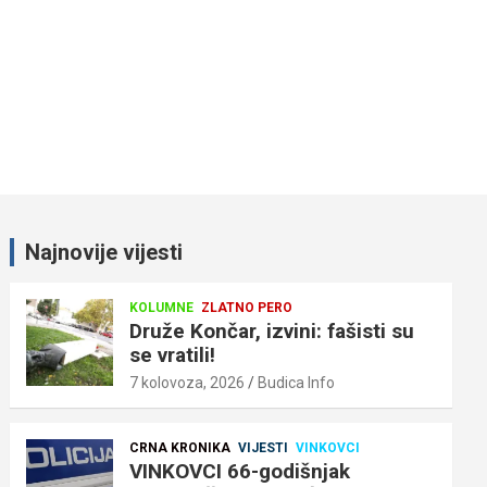
Najnovije vijesti
KOLUMNE
ZLATNO PERO
Druže Končar, izvini: fašisti su
se vratili!
7 kolovoza, 2026
Budica Info
CRNA KRONIKA
VIJESTI
VINKOVCI
VINKOVCI 66-godišnjak