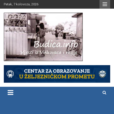
Skip
Petak, 7 kolovoza, 2026
to
content
Vijesti iz Vinkovaca i regije
Budica.info