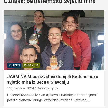
Oznaka:
betlehemsko svjetlo mira
VIJESTI
ŽUPANIJA
JARMINA Mladi izviđači donijeli Betlehemsko
svjetlo mira iz Beča u Slavoniju
15 prosinca, 2024
Damir Begović
Pedeset izviđača iz svih dijelova Hrvatske, a među njima i
petero članova Udruge katoličkih izviđača Jarmina,…