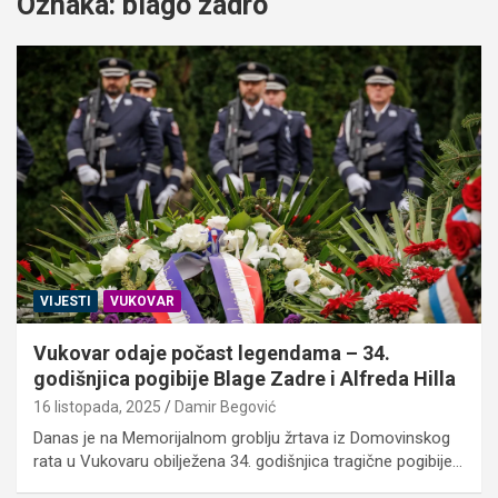
Oznaka:
blago zadro
VIJESTI
VUKOVAR
Vukovar odaje počast legendama – 34.
godišnjica pogibije Blage Zadre i Alfreda Hilla
16 listopada, 2025
Damir Begović
Danas je na Memorijalnom groblju žrtava iz Domovinskog
rata u Vukovaru obilježena 34. godišnjica tragične pogibije…