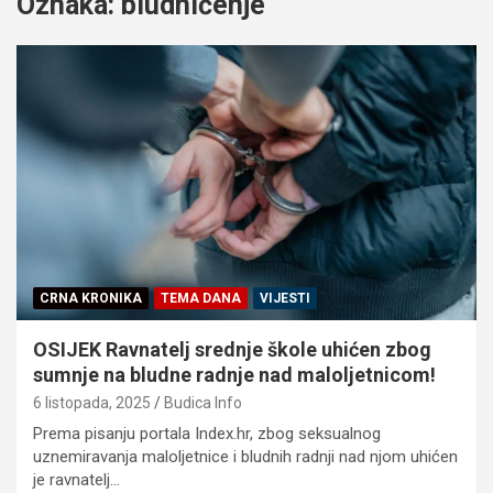
Oznaka:
bludničenje
CRNA KRONIKA
TEMA DANA
VIJESTI
OSIJEK Ravnatelj srednje škole uhićen zbog
sumnje na bludne radnje nad maloljetnicom!
6 listopada, 2025
Budica Info
Prema pisanju portala Index.hr, zbog seksualnog
uznemiravanja maloljetnice i bludnih radnji nad njom uhićen
je ravnatelj…