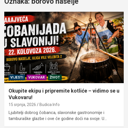
Oznaka:
borovo naselje
VIJESTI
VUKOVAR
ŽIVOT
Okupite ekipu i pripremite kotliće – vidimo se u
Vukovaru!
15 srpnja, 2026
Budica Info
Ljubitelji dobrog čobanca, slavonske gastronomije i
tamburaške glazbe i ove će godine doći na svoje. U…