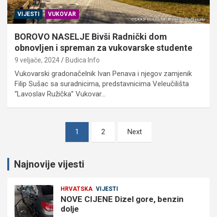
VIJESTI
VUKOVAR
BOROVO NASELJE Bivši Radnički dom
obnovljen i spreman za vukovarske studente
9 veljače, 2024
Budica Info
Vukovarski gradonačelnik Ivan Penava i njegov zamjenik
Filip Sušac sa suradnicima, predstavnicima Veleučilišta
“Lavoslav Ružička” Vukovar…
Brojevi
1
2
Next
stranica
objava
Najnovije vijesti
HRVATSKA
VIJESTI
NOVE CIJENE Dizel gore, benzin
dolje