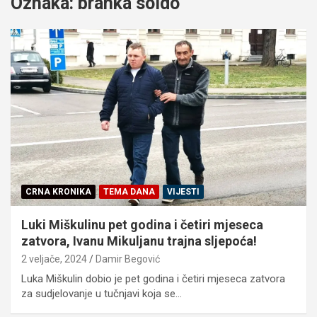
Oznaka:
branka soldo
CRNA KRONIKA
TEMA DANA
VIJESTI
Luki Miškulinu pet godina i četiri mjeseca
zatvora, Ivanu Mikuljanu trajna sljepoća!
2 veljače, 2024
Damir Begović
Luka Miškulin dobio je pet godina i četiri mjeseca zatvora
za sudjelovanje u tučnjavi koja se…