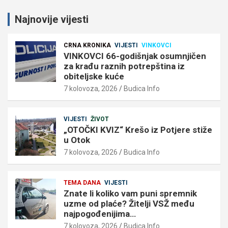
Najnovije vijesti
CRNA KRONIKA
VIJESTI
VINKOVCI
VINKOVCI 66-godišnjak osumnjičen
za krađu raznih potrepština iz
obiteljske kuće
7 kolovoza, 2026
Budica Info
VIJESTI
ŽIVOT
„OTOČKI KVIZ“ Krešo iz Potjere stiže
u Otok
7 kolovoza, 2026
Budica Info
TEMA DANA
VIJESTI
Znate li koliko vam puni spremnik
uzme od plaće? Žitelji VSŽ među
najpogođenijima…
7 kolovoza, 2026
Budica Info