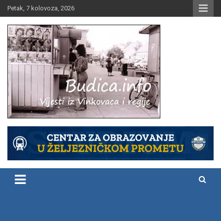
Skip
Petak, 7 kolovoza, 2026
to
content
Vijesti iz Vinkovaca i regije
Budica.info