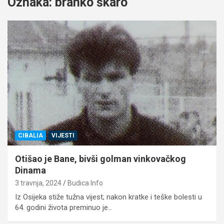
Oznaka:
branko škaro
CIBALIA
VIJESTI
Otišao je Bane, bivši golman vinkovačkog
Dinama
3 travnja, 2024
Budica Info
Iz Osijeka stiže tužna vijest; nakon kratke i teške bolesti u
64. godini života preminuo je…