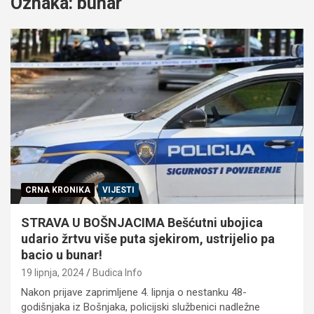
Oznaka:
bunar
CRNA KRONIKA
VIJESTI
STRAVA U BOŠNJACIMA Bešćutni ubojica
udario žrtvu više puta sjekirom, ustrijelio pa
bacio u bunar!
19 lipnja, 2024
Budica Info
Nakon prijave zaprimljene 4. lipnja o nestanku 48-
godišnjaka iz Bošnjaka, policijski službenici nadležne