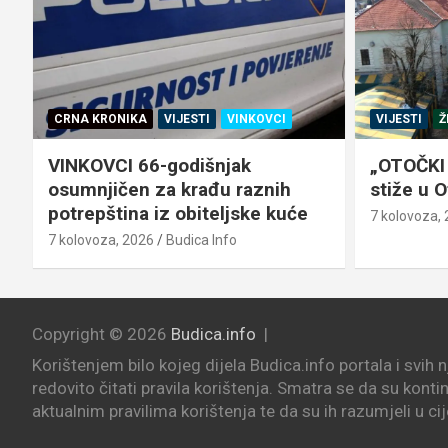
CRNA KRONIKA
VIJESTI
VINKOVCI
VIJESTI
Ž
VINKOVCI 66-godišnjak
„OTOČKI 
osumnjičen za krađu raznih
stiže u 
potrepština iz obiteljske kuće
7 kolovoza,
7 kolovoza, 2026
Budica Info
Copyright © 2026
Budica.info
Korištenjem bilo kojeg dijela Budica.info portala i svih 
redovito čitati pravila korištenja. Smatra se da su konti
aktualnim pravilima korištenja te da su ih razumjeli u cij