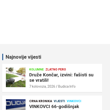
Najnovije vijesti
KOLUMNE
ZLATNO PERO
Druže Končar, izvini: fašisti su
se vratili!
7 kolovoza, 2026
Budica Info
CRNA KRONIKA
VIJESTI
VINKOVCI
VINKOVCI 66-godišnjak