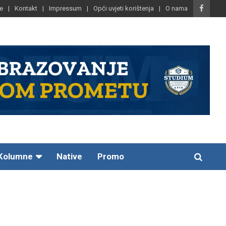
e
Kontakt
Impressum
Opći uvjeti korištenja
O nama
Kolumne
Native
Promo