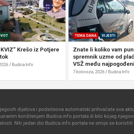
IVOT
TEMA DANA
VIJESTI
KVIZ“ Krešo iz Potjere
Znate li koliko vam pun
Otok
spremnik uzme od plaće
VSŽ među najpogođen
 2026
Budica Info
7 kolovoza, 2026
Budica Info
njegovih dijelova i podsiteova automatski prihvaćate sva aktua
nuiranim korištenjem Budica.info portala ili bilo kojeg njego
elosti. Niti jedan dio Budica.info portala ne smije se koristit