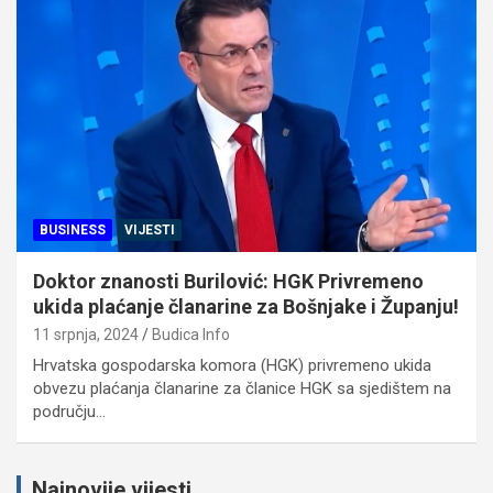
BUSINESS
VIJESTI
Doktor znanosti Burilović: HGK Privremeno
ukida plaćanje članarine za Bošnjake i Županju!
11 srpnja, 2024
Budica Info
Hrvatska gospodarska komora (HGK) privremeno ukida
obvezu plaćanja članarine za članice HGK sa sjedištem na
području…
Najnovije vijesti