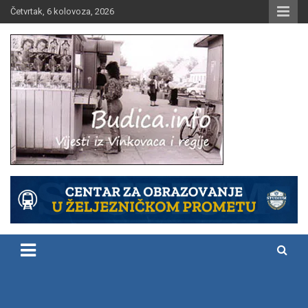
Skip
Četvrtak, 6 kolovoza, 2026
to
content
Vijesti iz Vinkovaca i regije
Budica.info