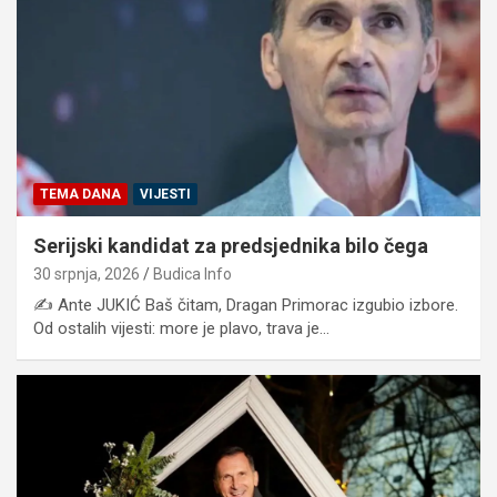
TEMA DANA
VIJESTI
Serijski kandidat za predsjednika bilo čega
30 srpnja, 2026
Budica Info
✍️ Ante JUKIĆ Baš čitam, Dragan Primorac izgubio izbore.
Od ostalih vijesti: more je plavo, trava je…