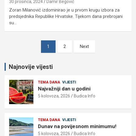
30 prosinca, 2024
Damir Begović
Zoran Milanović izdominirao je u prvom krugu izbora za
predsjednika Republike Hrvatske. Tijekom dana prebrojani
su…
Brojevi
1
2
Next
stranica
objava
Najnovije vijesti
TEMA DANA
VIJESTI
Najvažniji dan u godini
5 kolovoza, 2026
Budica Info
TEMA DANA
VIJESTI
Dunav na povijesnom minimumu!
5 kolovoza, 2026
Budica Info