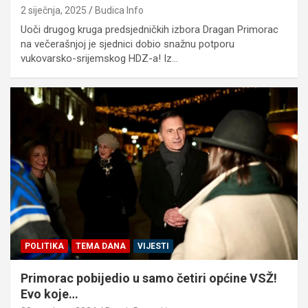
2 siječnja, 2025
Budica Info
Uoči drugog kruga predsjedničkih izbora Dragan Primorac
na večerašnjoj je sjednici dobio snažnu potporu
vukovarsko-srijemskog HDZ-a! Iz…
POLITIKA
TEMA DANA
VIJESTI
Primorac pobijedio u samo četiri općine VSŽ!
Evo koje…