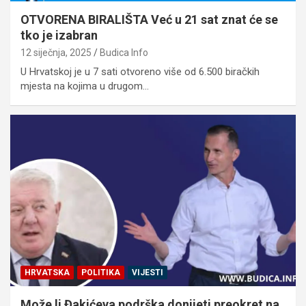
OTVORENA BIRALIŠTA Već u 21 sat znat će se
tko je izabran
12 siječnja, 2025
Budica Info
U Hrvatskoj je u 7 sati otvoreno više od 6.500 biračkih
mjesta na kojima u drugom…
HRVATSKA
POLITIKA
VIJESTI
Može li Đakićeva podrška donijeti preokret na