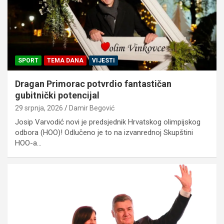
SPORT
TEMA DANA
VIJESTI
Dragan Primorac potvrdio fantastičan
gubitnički potencijal
29 srpnja, 2026
Damir Begović
Josip Varvodić novi je predsjednik Hrvatskog olimpijskog
odbora (HOO)! Odlučeno je to na izvanrednoj Skupštini
HOO-a…