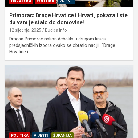
HRVATSKA
POLITIKA
VIJESTI
Primorac: Drage Hrvatice i Hrvati, pokazali ste
da vam je stalo do domovine!
12 siječnja, 2025
Budica Info
Dragan Primorac nakon debakla u drugom krugu
predsjedničkih izbora ovako se obratio naciji: “Drage
Hrvatice i…
POLITIKA
VIJESTI
ŽUPANIJA