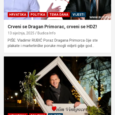
HRVATSKA
POLITIKA
TEMA DANA
VIJESTI
Crveni se Dragan Primorac, crveni se HDZ!
13 siječnja, 2025
Budica Info
PIŠE: Vladimir RUBIĆ Poraz Dragana Primorca čije ste
plakate i marketinške poruke mogli vidjeti gdje god…