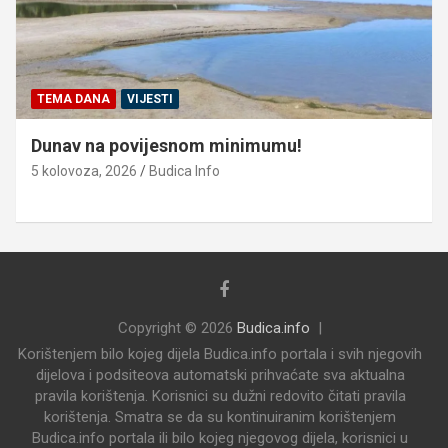
TEMA DANA
VIJESTI
Dunav na povijesnom minimumu!
5 kolovoza, 2026
Budica Info
Copyright © 2026
Budica.info
Korištenjem bilo kojeg dijela Budica.info portala i svih njegovih
dijelova i podsiteova automatski prihvaćate sva aktualna
pravila korištenja. Korisnici su dužni redovito čitati pravila
korištenja. Smatra se da su kontinuiranim korištenjem
Budica.info portala ili bilo kojeg njegovog dijela, korisnici u