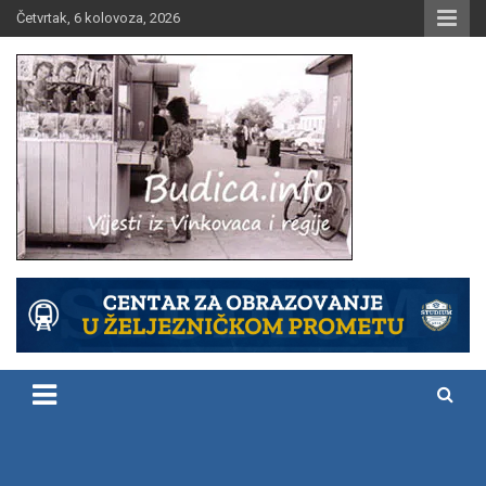
Skip
Četvrtak, 6 kolovoza, 2026
to
content
Vijesti iz Vinkovaca i regije
Budica.info