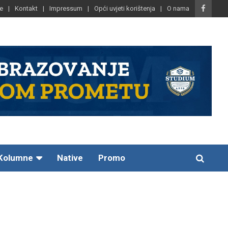
e
Kontakt
Impressum
Opći uvjeti korištenja
O nama
Kolumne
Native
Promo