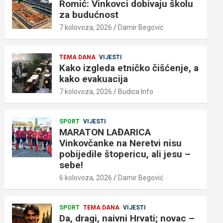
Romić: Vinkovci dobivaju školu
za budućnost
7 kolovoza, 2026
Damir Begović
TEMA DANA
VIJESTI
Kako izgleda etničko čišćenje, a
kako evakuacija
7 kolovoza, 2026
Budica Info
SPORT
VIJESTI
MARATON LAĐARICA
Vinkovčanke na Neretvi nisu
pobijedile štopericu, ali jesu –
sebe!
6 kolovoza, 2026
Damir Begović
SPORT
TEMA DANA
VIJESTI
Da, dragi, naivni Hrvati; novac –