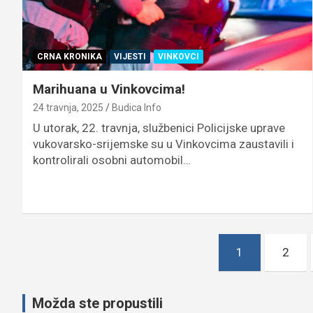
CRNA KRONIKA
VIJESTI
VINKOVCI
Marihuana u Vinkovcima!
24 travnja, 2025
Budica Info
U utorak, 22. travnja, službenici Policijske uprave
vukovarsko-srijemske su u Vinkovcima zaustavili i
kontrolirali osobni automobil…
Brojevi
1
2
stranica
objava
Možda ste propustili