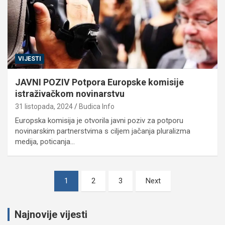
VIJESTI
JAVNI POZIV Potpora Europske komisije
istraživačkom novinarstvu
31 listopada, 2024
Budica Info
Europska komisija je otvorila javni poziv za potporu
novinarskim partnerstvima s ciljem jačanja pluralizma
medija, poticanja…
Brojevi
1
2
3
Next
stranica
objava
Najnovije vijesti