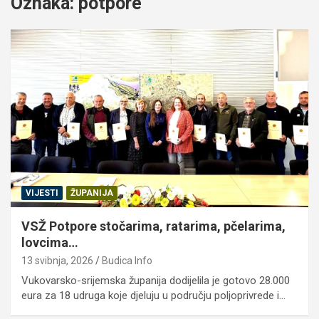
Oznaka:
potpore
VIJESTI
ŽUPANIJA
VSŽ Potpore stočarima, ratarima, pčelarima,
lovcima…
13 svibnja, 2026
Budica Info
Vukovarsko-srijemska županija dodijelila je gotovo 28.000
eura za 18 udruga koje djeluju u području poljoprivrede i…