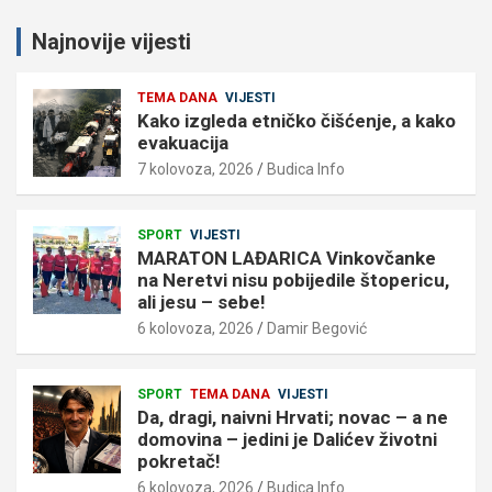
Najnovije vijesti
TEMA DANA
VIJESTI
Kako izgleda etničko čišćenje, a kako
evakuacija
7 kolovoza, 2026
Budica Info
SPORT
VIJESTI
MARATON LAĐARICA Vinkovčanke
na Neretvi nisu pobijedile štopericu,
ali jesu – sebe!
6 kolovoza, 2026
Damir Begović
SPORT
TEMA DANA
VIJESTI
Da, dragi, naivni Hrvati; novac – a ne
domovina – jedini je Dalićev životni
pokretač!
6 kolovoza, 2026
Budica Info