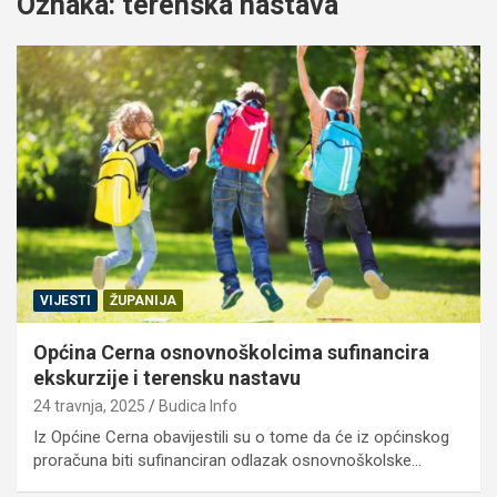
Oznaka:
terenska nastava
VIJESTI
ŽUPANIJA
Općina Cerna osnovnoškolcima sufinancira
ekskurzije i terensku nastavu
24 travnja, 2025
Budica Info
Iz Općine Cerna obavijestili su o tome da će iz općinskog
proračuna biti sufinanciran odlazak osnovnoškolske…