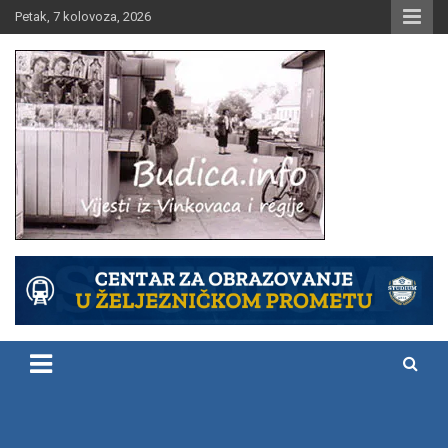
Skip
Petak, 7 kolovoza, 2026
to
content
Vijesti iz Vinkovaca i regije
Budica.info