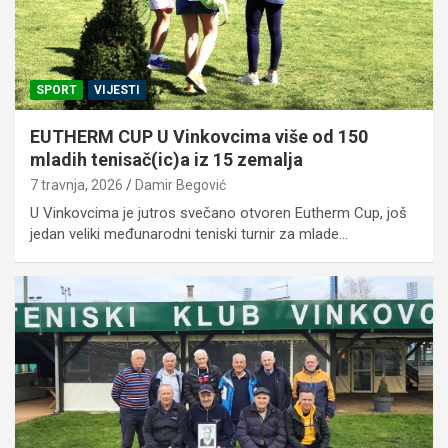
SPORT
VIJESTI
EUTHERM CUP U Vinkovcima više od 150
mladih tenisač(ic)a iz 15 zemalja
7 travnja, 2026
Damir Begović
U Vinkovcima je jutros svečano otvoren Eutherm Cup, još
jedan veliki međunarodni teniski turnir za mlade…