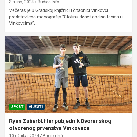
3 rujna, 2024
Budica Info
Večeras je u Gradskoj knjižnici i čitaonici Vinkovci
predstavljena monografija ”Stotinu deset godina tenisa u
Vinkovcima”…
SPORT
VIJESTI
Ryan Zuberbühler pobjednik Dvoranskog
otvorenog prvenstva Vinkovaca
10 ožujka, 2024
Budica Info