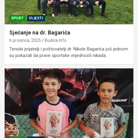
SPORT
VIJESTI
Sjećanje na dr. Bagarića
6 prosinca, 2025
Budica Info
Teniski prijatelji i poštovatelji dr. Nikole Bagarića još jednom
su pokazali da prave sportske vrijednosti nikada…