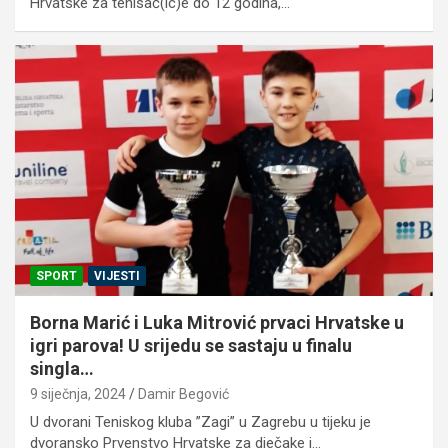
Hrvatske za tenisač(ic)e do 12 godina,…
SPORT
VIJESTI
Borna Marić i Luka Mitrović prvaci Hrvatske u
igri parova! U srijedu se sastaju u finalu
singla…
9 siječnja, 2024
Damir Begović
U dvorani Teniskog kluba ”Zagi” u Zagrebu u tijeku je
dvoransko Prvenstvo Hrvatske za dječake i…