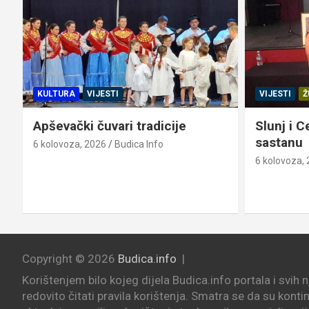
KULTURA
VIJESTI
VIJESTI
Ž
Apševački čuvari tradicije
Slunj i C
sastanu
6 kolovoza, 2026
Budica Info
6 kolovoza,
Copyright © 2026
Budica.info
Korištenjem bilo kojeg dijela Budica.info portala i svih 
redovito čitati pravila korištenja. Smatra se da su konti