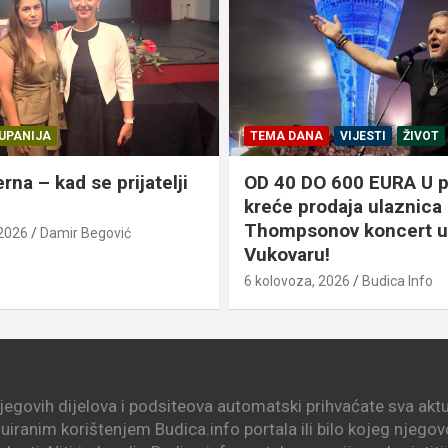
UPANIJA
TEMA DANA
VIJESTI
ŽIVOT
erna – kad se prijatelji
OD 40 DO 600 EURA U 
kreće prodaja ulaznica
Thompsonov koncert u
 2026
Damir Begović
Vukovaru!
6 kolovoza, 2026
Budica Info
njegovih dijelova i podsiteova automatski prihvaćate sva aktua
nuiranim korištenjem Budica.info portala ili bilo kojeg njego