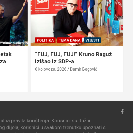
POLITIKA
TEMA DANA
VIJESTI
petak
“FUJ, FUJ, FUJ!” Kruno Raguž
 za
izišao iz SDP-a
6 kolovoza, 2026
Damir Begović
6
lna pravila korištenja. Korisnici su dužni
vog dijela, korisnici u svakom trenutku upoznati s