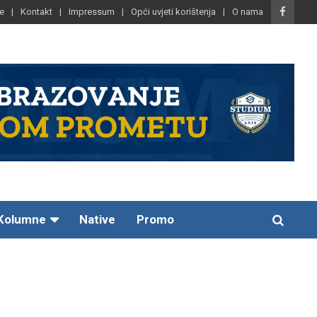
e
Kontakt
Impressum
Opći uvjeti korištenja
O nama
Kolumne
Native
Promo