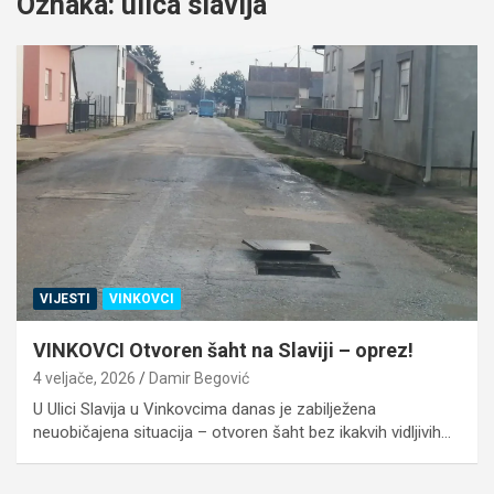
Oznaka:
ulica slavija
VIJESTI
VINKOVCI
VINKOVCI Otvoren šaht na Slaviji – oprez!
4 veljače, 2026
Damir Begović
U Ulici Slavija u Vinkovcima danas je zabilježena
neuobičajena situacija – otvoren šaht bez ikakvih vidljivih…