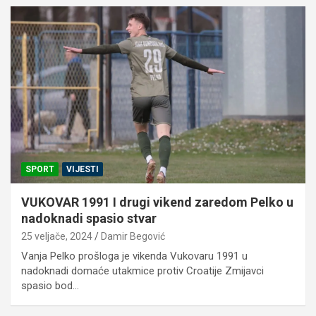
SPORT
VIJESTI
VUKOVAR 1991 I drugi vikend zaredom Pelko u
nadoknadi spasio stvar
25 veljače, 2024
Damir Begović
Vanja Pelko prošloga je vikenda Vukovaru 1991 u
nadoknadi domaće utakmice protiv Croatije Zmijavci
spasio bod…