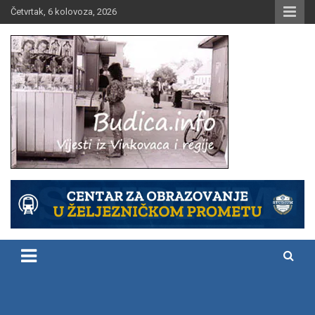
Skip
Četvrtak, 6 kolovoza, 2026
to
content
Vijesti iz Vinkovaca i regije
Budica.info