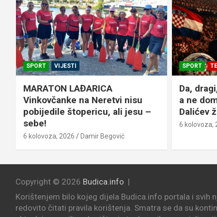
SPORT
VIJESTI
SPORT
T
a
MARATON LAĐARICA
Da, dragi
Vinkovčanke na Neretvi nisu
a ne dom
pobijedile štopericu, ali jesu –
Dalićev ž
sebe!
6 kolovoza,
6 kolovoza, 2026
Damir Begović
Copyright © 2026
Budica.info
Korištenjem bilo kojeg dijela Budica.info portala i svih 
redovito čitati pravila korištenja. Smatra se da su konti