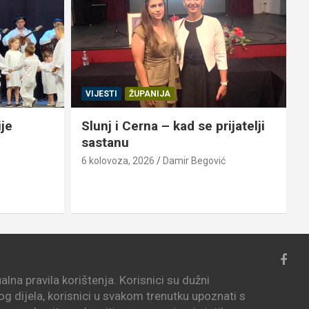
VIJESTI
ŽUPANIJA
ije
Slunj i Cerna – kad se prijatelji
sastanu
6 kolovoza, 2026
Damir Begović
6
lna pravila korištenja. Korisnici su dužni
vog dijela, korisnici u svakom trenutku upoznati s