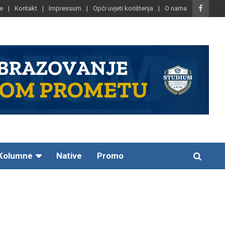
e
Kontakt
Impressum
Opći uvjeti korištenja
O nama
Kolumne
Native
Promo