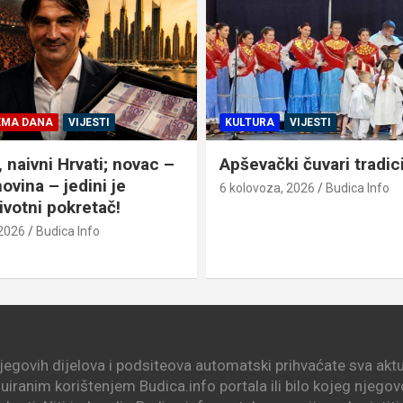
EMA DANA
VIJESTI
KULTURA
VIJESTI
, naivni Hrvati; novac –
Apševački čuvari tradic
ovina – jedini je
6 kolovoza, 2026
Budica Info
ivotni pokretač!
 2026
Budica Info
njegovih dijelova i podsiteova automatski prihvaćate sva aktua
nuiranim korištenjem Budica.info portala ili bilo kojeg njego