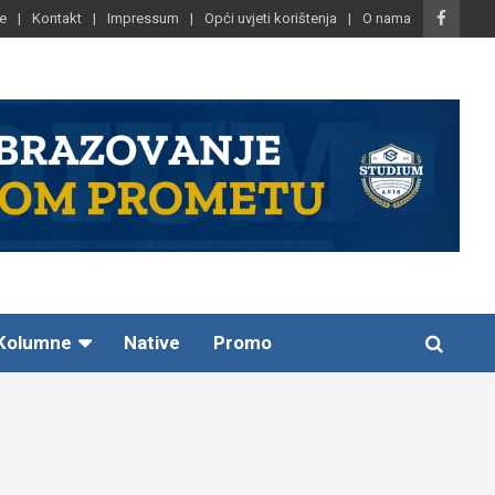
e
Kontakt
Impressum
Opći uvjeti korištenja
O nama
Kolumne
Native
Promo