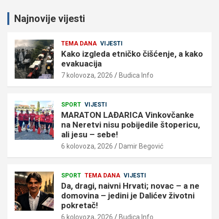
Najnovije vijesti
TEMA DANA
VIJESTI
Kako izgleda etničko čišćenje, a kako
evakuacija
7 kolovoza, 2026
Budica Info
SPORT
VIJESTI
MARATON LAĐARICA Vinkovčanke
na Neretvi nisu pobijedile štopericu,
ali jesu – sebe!
6 kolovoza, 2026
Damir Begović
SPORT
TEMA DANA
VIJESTI
Da, dragi, naivni Hrvati; novac – a ne
domovina – jedini je Dalićev životni
pokretač!
6 kolovoza, 2026
Budica Info