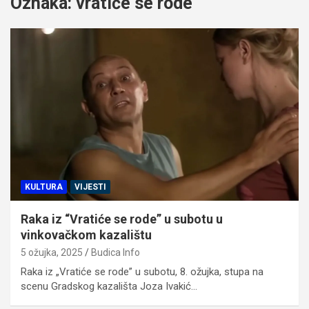
Oznaka:
vratiće se rode
KULTURA
VIJESTI
Raka iz “Vratiće se rode” u subotu u
vinkovačkom kazalištu
5 ožujka, 2025
Budica Info
Raka iz „Vratiće se rode” u subotu, 8. ožujka, stupa na
scenu Gradskog kazališta Joza Ivakić…