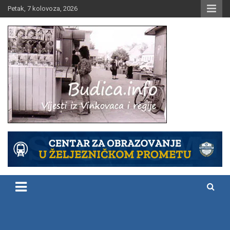
Skip
Petak, 7 kolovoza, 2026
to
content
Vijesti iz Vinkovaca i regije
Budica.info