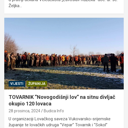
Željka…
VIJESTI
ŽUPANIJA
TOVARNIK ”Novogodišnji lov” na sitnu divljač
okupio 120 lovaca
28 prosinca, 2024
Budica Info
U organizaciji Lovačkog saveza Vukovarsko-srijemske
županije te lovačkih udruga ”Vepar” Tovarnik i ”Sokol”