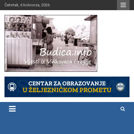
Skip
Četvrtak, 6 kolovoza, 2026
to
content
Vijesti iz Vinkovaca i regije
Budica.info