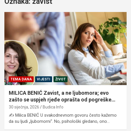
Oznaka:
zavist
TEMA DANA
VIJESTI
ŽIVOT
MILICA BENIĆ Zavist, a ne ljubomora; evo
zašto se uspjeh rjeđe oprašta od pogreške…
30 siječnja, 2026
Budica Info
✍️ Milica BENIĆ U svakodnevnom govoru često kažemo
da su ljudi „ljubomorni“. No, psihološki gledano, ono…