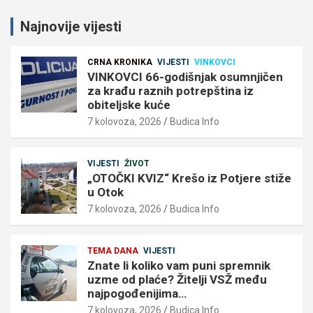
Najnovije vijesti
CRNA KRONIKA
VIJESTI
VINKOVCI
VINKOVCI 66-godišnjak osumnjičen
za krađu raznih potrepština iz
obiteljske kuće
7 kolovoza, 2026
Budica Info
VIJESTI
ŽIVOT
„OTOČKI KVIZ“ Krešo iz Potjere stiže
u Otok
7 kolovoza, 2026
Budica Info
TEMA DANA
VIJESTI
Znate li koliko vam puni spremnik
uzme od plaće? Žitelji VSŽ među
najpogođenijima…
7 kolovoza, 2026
Budica Info