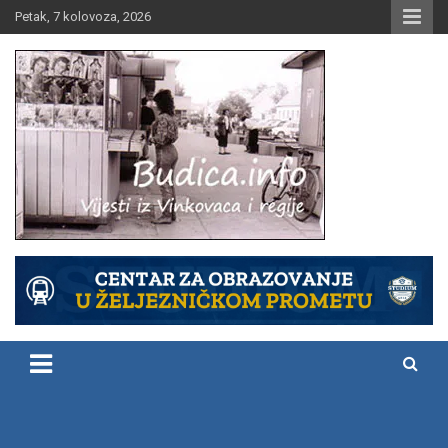
Skip
Petak, 7 kolovoza, 2026
to
content
Vijesti iz Vinkovaca i regije
Budica.info