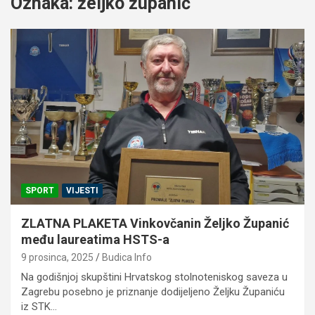
Oznaka:
željko županić
SPORT
VIJESTI
ZLATNA PLAKETA Vinkovčanin Željko Županić
među laureatima HSTS-a
9 prosinca, 2025
Budica Info
Na godišnjoj skupštini Hrvatskog stolnoteniskog saveza u
Zagrebu posebno je priznanje dodijeljeno Željku Županiću
iz STK…