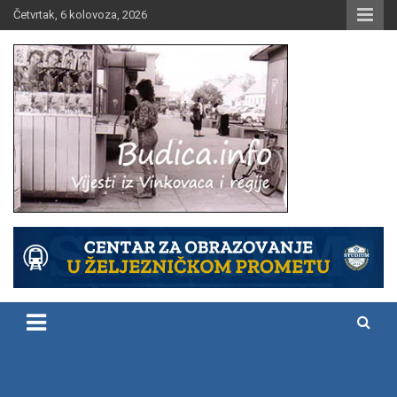
Skip
Četvrtak, 6 kolovoza, 2026
to
content
Vijesti iz Vinkovaca i regije
Budica.info