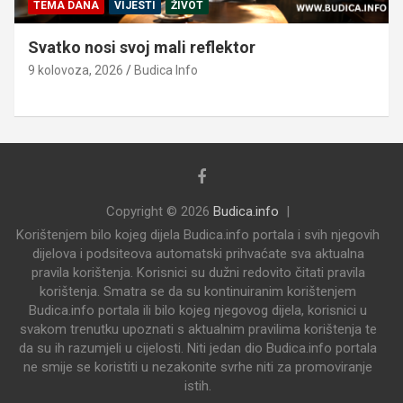
TEMA DANA
VIJESTI
ŽIVOT
Svatko nosi svoj mali reflektor
9 kolovoza, 2026
Budica Info
Copyright © 2026
Budica.info
Korištenjem bilo kojeg dijela Budica.info portala i svih njegovih
dijelova i podsiteova automatski prihvaćate sva aktualna
pravila korištenja. Korisnici su dužni redovito čitati pravila
korištenja. Smatra se da su kontinuiranim korištenjem
Budica.info portala ili bilo kojeg njegovog dijela, korisnici u
svakom trenutku upoznati s aktualnim pravilima korištenja te
da su ih razumjeli u cijelosti. Niti jedan dio Budica.info portala
ne smije se koristiti u nezakonite svrhe niti za promoviranje
istih.