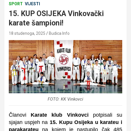
SPORT
VIJESTI
15. KUP OSIJEKA Vinkovački
karate šampioni!
18 studenoga, 2025
Budica Info
FOTO: KK Vinkovci
Članovi
Karate klub Vinkovci
potpisali su
sjajan uspjeh na
15. Kupu Osijeka u karateu i
parakarateu
na kojem je nastupilo čak 485