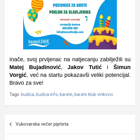
Inače, svoj prvijenac na natjecanju zabilježili su
Matej Bujadinović
,
Jakov Tutić
i
Šimun
Vorgić
, već na startu pokazavši veliki potencijal.
Bravo za sve!
Tags:
budica
,
budica.info
,
karate
,
karate klub vinkovci
Navigacija
Vukovarska večer pijeteta
objava