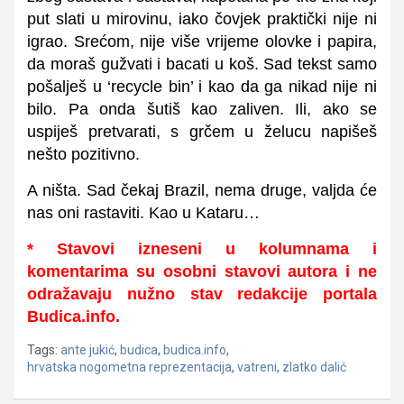
put slati u mirovinu, iako čovjek praktički nije ni
igrao. Srećom, nije više vrijeme olovke i papira,
da moraš gužvati i bacati u koš. Sad tekst samo
pošalješ u ‘recycle bin’ i kao da ga nikad nije ni
bilo. Pa onda šutiš kao zaliven. Ili, ako se
uspiješ pretvarati, s grčem u želucu napišeš
nešto pozitivno.
A ništa. Sad čekaj Brazil, nema druge, valjda će
nas oni rastaviti. Kao u Kataru…
* Stavovi izneseni u kolumnama i
komentarima su osobni stavovi autora i ne
odražavaju nužno stav redakcije portala
Budica.info.
Tags:
ante jukić
,
budica
,
budica.info
,
hrvatska nogometna reprezentacija
,
vatreni
,
zlatko dalić