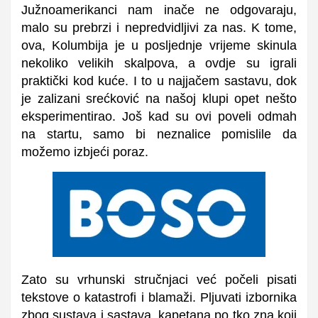
Južnoamerikanci nam inače ne odgovaraju,
malo su prebrzi i nepredvidljivi za nas. K tome,
ova, Kolumbija je u posljednje vrijeme skinula
nekoliko velikih skalpova, a ovdje su igrali
praktički kod kuće. I to u najjačem sastavu, dok
je zalizani srećković na našoj klupi opet nešto
eksperimentirao. Još kad su ovi poveli odmah
na startu, samo bi neznalice pomislile da
možemo izbjeći poraz.
Zato su vrhunski stručnjaci već počeli pisati
tekstove o katastrofi i blamaži. Pljuvati izbornika
zbog sustava i sastava, kapetana po tko zna koji