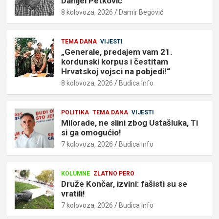
Danijel Petković
8 kolovoza, 2026
Damir Begović
TEMA DANA
VIJESTI
„Generale, predajem vam 21.
kordunski korpus i čestitam
Hrvatskoj vojsci na pobjedi!“
8 kolovoza, 2026
Budica Info
POLITIKA
TEMA DANA
VIJESTI
Milorade, ne slini zbog Ustašluka, Ti
si ga omogućio!
7 kolovoza, 2026
Budica Info
KOLUMNE
ZLATNO PERO
Druže Končar, izvini: fašisti su se
vratili!
7 kolovoza, 2026
Budica Info