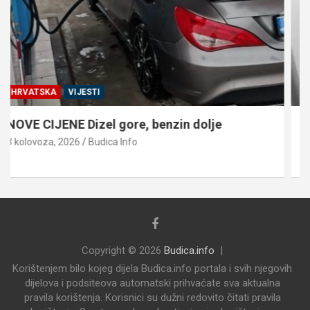
VIJESTI
VINKOVCI
VELIKA TUGA Iznenada preminuo Danijel
Petković
8 kolovoza, 2026
Damir Begović
Copyright © 2026
Budica.info
Korištenjem bilo kojeg dijela Budica.info portala i svih njegovih
dijelova i podsiteova automatski prihvaćate sva aktualna
pravila korištenja. Korisnici su dužni redovito čitati pravila