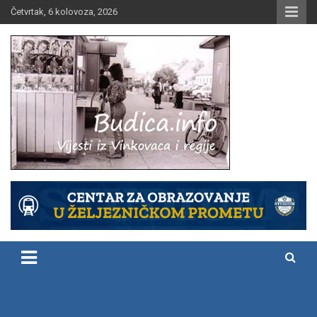
Skip
Četvrtak, 6 kolovoza, 2026
to
content
Vijesti iz Vinkovaca i regije
Budica.info