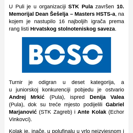
U Puli je u organizaciji
STK Pula
završen
10.
Memorijal Dean Šešelja – Masters HSTS-a
, na
kojem je nastupilo 16 najboljih igrača prema
rang listi
Hrvatskog stolnoteniskog saveza
.
Turnir je odigran u deset kategorija, a
u
juniorskoj konkurenciji pobjedu je ostvario
Andrej Mrkić
(Pula), ispred
Denija Valea
(Pula), dok su treće mjesto podijelili
Gabriel
Marjanović
(STK Zagreb) i
Ante Kolak
(Echor
Vinkovci).
Kolak je, inače, u polufinalu u vrlo neizvjesnom i