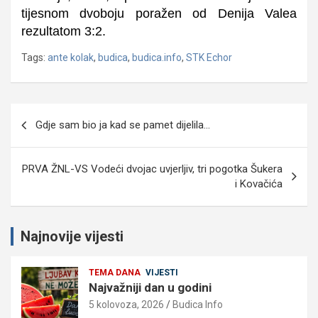
tijesnom dvoboju poražen od Denija Valea
rezultatom 3:2.
Tags:
ante kolak
,
budica
,
budica.info
,
STK Echor
Navigacija
Gdje sam bio ja kad se pamet dijelila…
objava
PRVA ŽNL-VS Vodeći dvojac uvjerljiv, tri pogotka Šukera
i Kovačića
Najnovije vijesti
TEMA DANA
VIJESTI
Najvažniji dan u godini
5 kolovoza, 2026
Budica Info