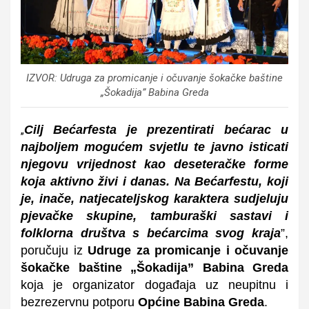
IZVOR: Udruga za promicanje i očuvanje šokačke baštine
„Šokadija” Babina Greda
Cilj Bećarfesta je prezentirati bećarac u
„
najboljem mogućem svjetlu te javno isticati
njegovu vrijednost kao deseteračke forme
koja aktivno živi i danas. Na Bećarfestu, koji
je, inače, natjecateljskog karaktera sudjeluju
pjevačke skupine, tamburaški sastavi i
folklorna društva s bećarcima svog kraja
”,
poručuju iz
Udruge za promicanje i očuvanje
šokačke baštine „Šokadija” Babina Greda
koja je organizator događaja uz neupitnu i
bezrezervnu potporu
Općine Babina Greda
.