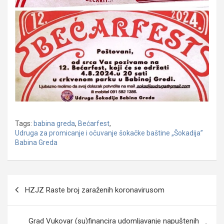
Tags:
babina greda
,
Bećarfest
,
Udruga za promicanje i očuvanje šokačke baštine „Šokadija”
Babina Greda
Navigacija
HZJZ Raste broj zaraženih koronavirusom
objava
Grad Vukovar (su)financira udomljavanje napuštenih