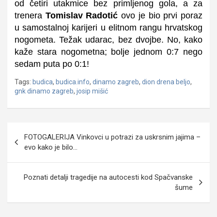
od četiri utakmice bez primljenog gola, a za
trenera
Tomislav Radotić
ovo je bio prvi poraz
u samostalnoj karijeri u elitnom rangu hrvatskog
nogometa.
Težak udarac, bez dvojbe. No, kako
kaže stara nogometna; bolje jednom 0:7 nego
sedam puta po 0:1!
Tags:
budica
,
budica.info
,
dinamo zagreb
,
dion drena beljo
,
gnk dinamo zagreb
,
josip mišić
Navigacija
FOTOGALERIJA Vinkovci u potrazi za uskrsnim jajima –
objava
evo kako je bilo…
Poznati detalji tragedije na autocesti kod Spačvanske
šume