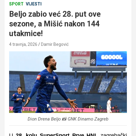
SPORT
VIJESTI
Beljo zabio već 28. put ove
sezone, a Mišić nakon 144
utakmice!
4 travnja, 2026
Damir Begović
Dion Drena Beljo 📸 GNK Dinamo Zagreb
U
28. kolu SuperSport Prve HNL
zagrebački