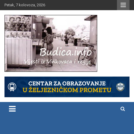
Skip
Petak, 7 kolovoza, 2026
to
content
Vijesti iz Vinkovaca i regije
Budica.info