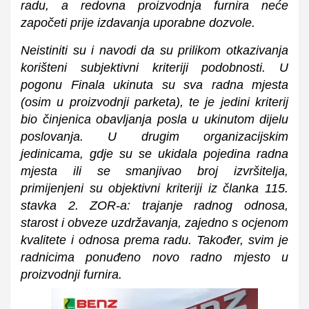
radu, a redovna proizvodnja furnira neće
započeti prije izdavanja uporabne dozvole.
Neistiniti su i navodi da su prilikom otkazivanja
korišteni subjektivni kriteriji podobnosti. U
pogonu Finala ukinuta su sva radna mjesta
(osim u proizvodnji parketa), te je jedini kriterij
bio činjenica obavljanja posla u ukinutom dijelu
poslovanja. U drugim organizacijskim
jedinicama, gdje su se ukidala pojedina radna
mjesta ili se smanjivao broj izvršitelja,
primijenjeni su objektivni kriteriji iz članka 115.
stavka 2. ZOR-a: trajanje radnog odnosa,
starost i obveze uzdržavanja, zajedno s ocjenom
kvalitete i odnosa prema radu. Također, svim je
radnicima ponuđeno novo radno mjesto u
proizvodnji furnira.