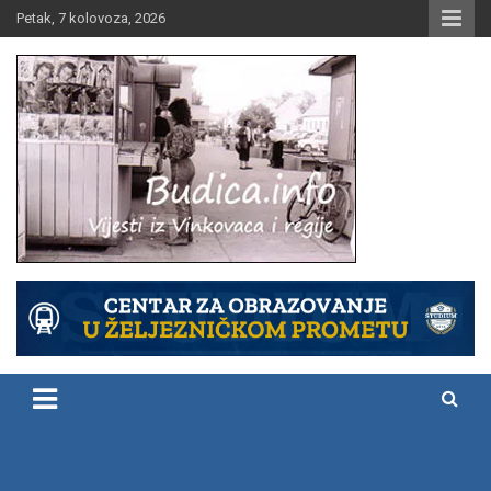
Skip
Petak, 7 kolovoza, 2026
to
content
Vijesti iz Vinkovaca i regije
Budica.info