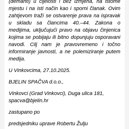
(demanti) u cijelosti i bez izmjena, na istome
mjestu i na isti način kao i sporni članak. Ovim
zahtjevom traži se ostvarenje prava na ispravak
u skladu sa člancima 40.–44. Zakona o
medijima, uključujući pravo na objavu činjenica
kojima se pobijaju ili bitno dopunjuju osporavani
navodi. Cilj nam je pravovremeno i točno
informiranje javnosti, a ne polemiziranje putem
medija.
U Vinkovcima, 27.10.2025.
BJELIN SPAČVA d.o.o.,
Vinkovci (Grad Vinkovci), Duga ulica 181,
spacva@bjelin.hr
zastupano po
predsjedniku uprave Robertu Žulju