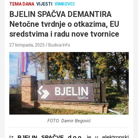
TEMA DANA
VIJESTI
VINKOVCI
BJELIN SPAČVA DEMANTIRA
Netočne tvrdnje o otkazima, EU
sredstvima i radu nove tvornice
27 listopada, 2025
Budica Info
FOTO: Damir Begović
Iz
BJELIN SPAČVE d.o.o.
je u elektronski