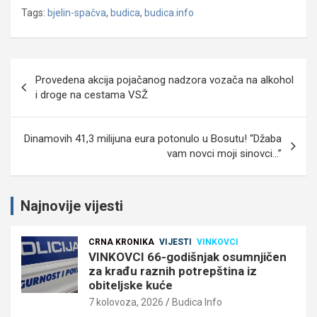
Tags:
bjelin-spačva
,
budica
,
budica.info
Navigacija
Provedena akcija pojačanog nadzora vozača na alkohol
objava
i droge na cestama VSŽ
Dinamovih 41,3 milijuna eura potonulo u Bosutu! “Džaba
vam novci moji sinovci…”
Najnovije vijesti
CRNA KRONIKA
VIJESTI
VINKOVCI
VINKOVCI 66-godišnjak osumnjičen
za krađu raznih potrepština iz
obiteljske kuće
7 kolovoza, 2026
Budica Info