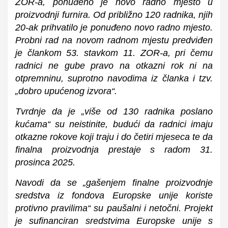
ZOR-a, ponuđeno je novo radno mjesto u
proizvodnji furnira. Od približno 120 radnika, njih
20-ak prihvatilo je ponuđeno novo radno mjesto.
Probni rad na novom radnom mjestu predviđen
je člankom 53. stavkom 11. ZOR-a, pri čemu
radnici ne gube pravo na otkazni rok ni na
otpremninu, suprotno navodima iz članka i tzv.
„dobro upućenog izvora“.
Tvrdnje da je „više od 130 radnika poslano
kućama“ su neistinite, budući da radnici imaju
otkazne rokove koji traju i do četiri mjeseca te da
finalna proizvodnja prestaje s radom 31.
prosinca 2025.
Navodi da se „gašenjem finalne proizvodnje
sredstva iz fondova Europske unije koriste
protivno pravilima“ su paušalni i netočni. Projekt
je sufinanciran sredstvima Europske unije s