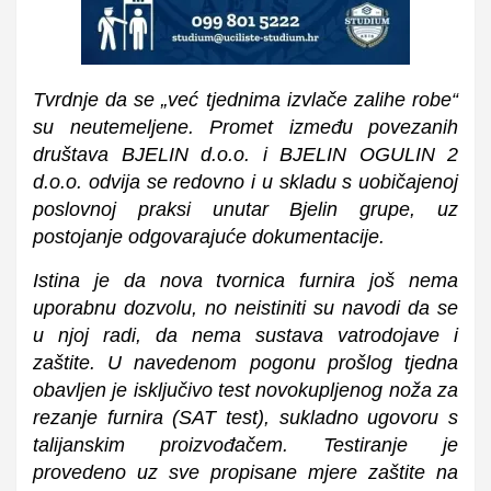
Tvrdnje da se „već tjednima izvlače zalihe robe“
su neutemeljene. Promet između povezanih
društava BJELIN d.o.o. i BJELIN OGULIN 2
d.o.o. odvija se redovno i u skladu s uobičajenoj
poslovnoj praksi unutar Bjelin grupe, uz
postojanje odgovarajuće dokumentacije.
Istina je da nova tvornica furnira još nema
uporabnu dozvolu, no neistiniti su navodi da se
u njoj radi, da nema sustava vatrodojave i
zaštite. U navedenom pogonu prošlog tjedna
obavljen je isključivo test novokupljenog noža za
rezanje furnira (SAT test), sukladno ugovoru s
talijanskim proizvođačem. Testiranje je
provedeno uz sve propisane mjere zaštite na