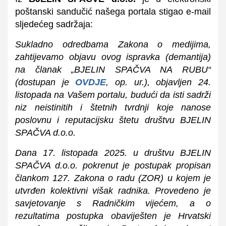
poštanski sandučić našega portala stigao e-mail
sljedećeg sadržaja:
Sukladno odredbama Zakona o medijima,
zahtijevamo objavu ovog ispravka (demantija)
na članak „BJELIN SPAČVA NA RUBU“
(dostupan je
OVDJE
, op. ur.), objavljen 24.
listopada na Vašem portalu, budući da isti sadrži
niz neistinitih i štetnih tvrdnji koje nanose
poslovnu i reputacijsku štetu društvu BJELIN
SPAČVA d.o.o.
Dana 17. listopada 2025. u društvu BJELIN
SPAČVA d.o.o. pokrenut je postupak propisan
člankom 127. Zakona o radu (ZOR) u kojem je
utvrđen kolektivni višak radnika. Provedeno je
savjetovanje s Radničkim vijećem, a o
rezultatima postupka obaviješten je Hrvatski