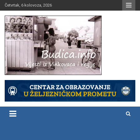
Skip
Četvrtak, 6 kolovoza, 2026
to
content
Vijesti iz Vinkovaca i regije
Budica.info