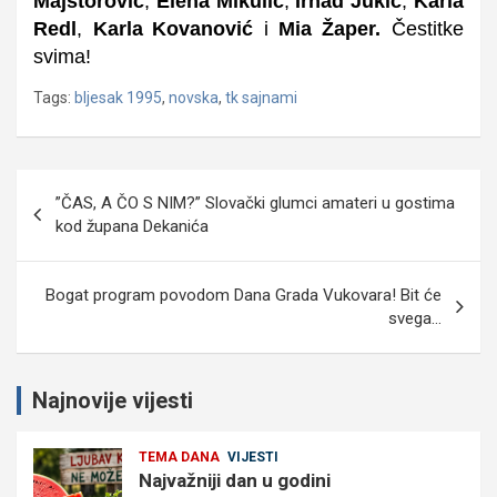
Majstorović
,
Elena Mikulić
,
Irhad Jukić
,
Karla
Redl
,
Karla
Kovanović
i
Mia Žaper.
Čestitke
svima!
Tags:
bljesak 1995
,
novska
,
tk sajnami
Navigacija
”ČAS, A ČO S NIM?” Slovački glumci amateri u gostima
objava
kod župana Dekanića
Bogat program povodom Dana Grada Vukovara! Bit će
svega…
Najnovije vijesti
TEMA DANA
VIJESTI
Najvažniji dan u godini