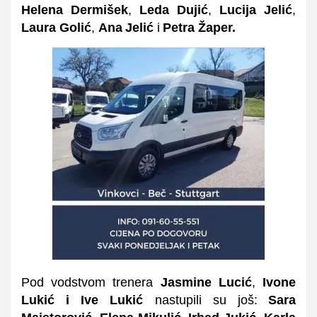
Helena Dermišek
,
Leda Dujić
,
Lucija Jelić
,
Laura Golić
,
Ana
Jelić
i
Petra Žaper.
Pod vodstvom trenera
Jasmine Lucić
,
Ivone
Lukić i Ive Lukić
n
astupili su još:
Sara