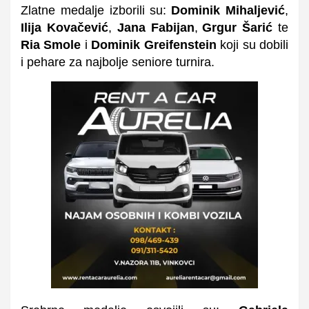
Z
latne medalje izborili su:
Dominik Mihaljević
,
Ilija Kovačević
,
Jana Fabijan
,
Grgur Šarić
te
Ria Smole
i
Dominik Greifenstein
koji su dobili
i pehare za najbolje seniore turnira.