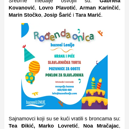
Srebr
ne
medalje osvojili su
:
Gabriela
Kovanović
,
Lovro Plavotić
,
Arman Karinčić
,
Marin Stočko
,
Josip Šarić
i
Tara Marić
.
Sajnamovci koji su se kući vratili s broncama su:
Tea Đikić,
Marko Lovretić
,
Noa
Mračajac
,