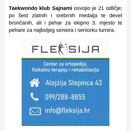
Taekwondo klub Sajnami
osvojio je 21 odličje;
po šest
zlat
nih i
srebrnih medalja te
devet
brončanih, ali i
pehar za ekipno 3. mjesto te
pehare za najboljeg seniora i seniorku turnira.