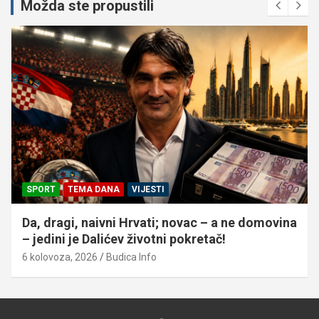
Možda ste propustili
SPORT
TEMA DANA
VIJESTI
Da, dragi, naivni Hrvati; novac – a ne domovina
– jedini je Dalićev životni pokretač!
6 kolovoza, 2026
Budica Info