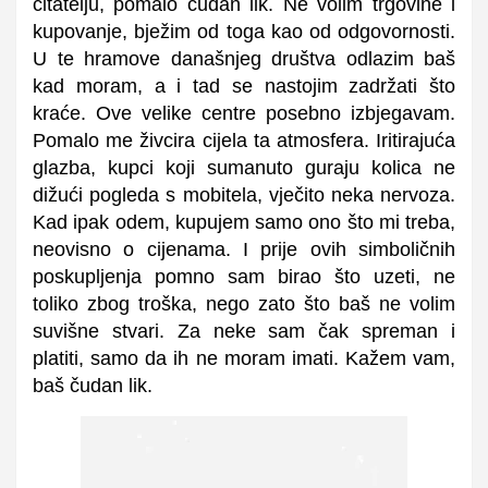
čitatelju, pomalo čudan lik. Ne volim trgovine i
kupovanje, bježim od toga kao od odgovornosti.
U te hramove današnjeg društva odlazim baš
kad moram, a i tad se nastojim zadržati što
kraće. Ove velike centre posebno izbjegavam.
Pomalo me živcira cijela ta atmosfera. Iritirajuća
glazba, kupci koji sumanuto guraju kolica ne
dižući pogleda s mobitela, vječito neka nervoza.
Kad ipak odem, kupujem samo ono što mi treba,
neovisno o cijenama. I prije ovih simboličnih
poskupljenja pomno sam birao što uzeti, ne
toliko zbog troška, nego zato što baš ne volim
suvišne stvari. Za neke sam čak spreman i
platiti, samo da ih ne moram imati. Kažem vam,
baš čudan lik.