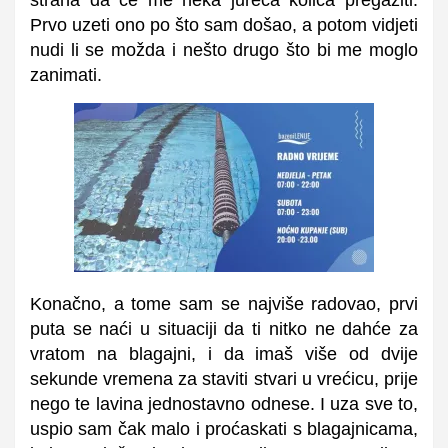
straha da će me neka jureća kolica pregaziti.
Prvo uzeti ono po što sam došao, a potom vidjeti
nudi li se možda i nešto drugo što bi me moglo
zanimati.
Konačno, a tome sam se najviše radovao, prvi
puta se naći u situaciji da ti nitko ne dahće za
vratom na blagajni, i da imaš više od dvije
sekunde vremena za staviti stvari u vrećicu, prije
nego te lavina jednostavno odnese. I uza sve to,
uspio sam čak malo i proćaskati s blagajnicama,