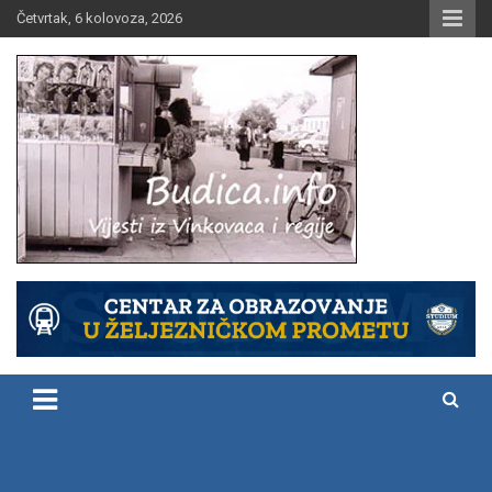
Skip
Četvrtak, 6 kolovoza, 2026
to
content
Vijesti iz Vinkovaca i regije
Budica.info