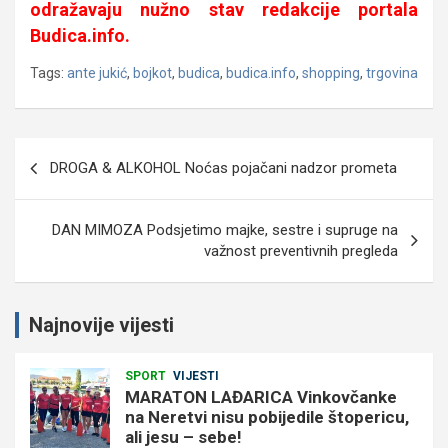
odražavaju nužno stav redakcije portala
Budica.info.
Tags:
ante jukić
,
bojkot
,
budica
,
budica.info
,
shopping
,
trgovina
Navigacija
DROGA & ALKOHOL Noćas pojačani nadzor prometa
objava
DAN MIMOZA Podsjetimo majke, sestre i supruge na
važnost preventivnih pregleda
Najnovije vijesti
SPORT
VIJESTI
MARATON LAĐARICA Vinkovčanke
na Neretvi nisu pobijedile štopericu,
ali jesu – sebe!