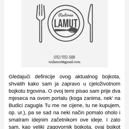
Gledajući definicije ovog aktualnog bojkota,
shvatih kako sam ja zapravo u cjeloživotnom
bojkotu trgovina. O ovoj temi pisao sam prije dva
mjeseca na ovom portalu (koga zanima, nek’ na
Budici zagugla Tu me ne cijene, tu ne kupujem,
op. ur.), pa se sad na neki način pomalo oholo i
smatram idejnim začetnikom ove ideje. I zato
sam, kao veliki zagovornik bojkota, ovaj bojkot