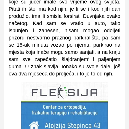
koje su jučer imale svo vrijeme ovog svijeta.
Pitati ih što ima kod njih, je li se i kod njih dan
produžio, ima li smisla forsirati Duvnjaka ovako
načetog. Kad sam se vratio u auto, tako
ispunjen i zanesen, nisam mogao odoljeti
prizoru nestvarno praznog parkirališta, pa sam
se 15-ak minuta vozao po njemu, parkirao na
mjesta koja inače mogu samo sanjati, a na kraju
sam sve zapečatio ‘šlajdranjem’ i paljenjem
guma. U znak slavlja. Ionako su svoje dale, još
ova dva mjeseca do proljeća, i to je to od njih.