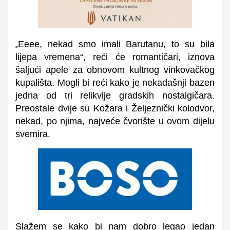
Eeee, nekad smo imali Barutanu, to su bila
„
lijepa vremena“, reći će romantičari, iznova
šaljući apele za obnovom kultnog vinkovačkog
kupališta. Mogli bi reći kako je nekadašnji bazen
jedna od tri relikvije gradskih nostalgičara.
Preostale dvije su Kožara i Željeznički kolodvor,
nekad, po njima, najveće čvorište u ovom dijelu
svemira.
Slažem se kako bi nam dobro legao jedan