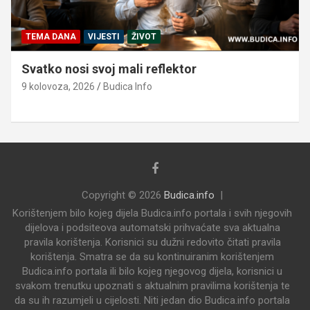
TEMA DANA
VIJESTI
ŽIVOT
Svatko nosi svoj mali reflektor
9 kolovoza, 2026
Budica Info
Copyright © 2026
Budica.info
Korištenjem bilo kojeg dijela Budica.info portala i svih njegovih
dijelova i podsiteova automatski prihvaćate sva aktualna
pravila korištenja. Korisnici su dužni redovito čitati pravila
korištenja. Smatra se da su kontinuiranim korištenjem
Budica.info portala ili bilo kojeg njegovog dijela, korisnici u
svakom trenutku upoznati s aktualnim pravilima korištenja te
da su ih razumjeli u cijelosti. Niti jedan dio Budica.info portala