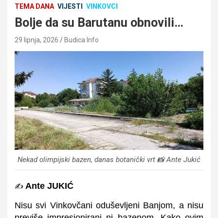
TEMA DANA
VIJESTI
VINKOVCI
Bolje da su Barutanu obnovili…
29 lipnja, 2026
Budica Info
Nekad olimpijski bazen, danas botanički vrt 📸 Ante Jukić
Ante JUKIĆ
✍️
Nisu svi Vinkovčani oduševljeni Banjom, a nisu
previše impresionirani ni bazenom. Kako ovim