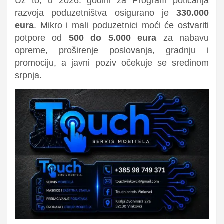
Uz to, u 2026. godini za Program poticanja
razvoja poduzetništva osigurano je
330.000
eura
. Mikro i mali poduzetnici moći će ostvariti
potpore od
500 do 5.000 eura
za nabavu
opreme, proširenje poslovanja, gradnju i
promociju, a javni poziv očekuje se sredinom
srpnja.