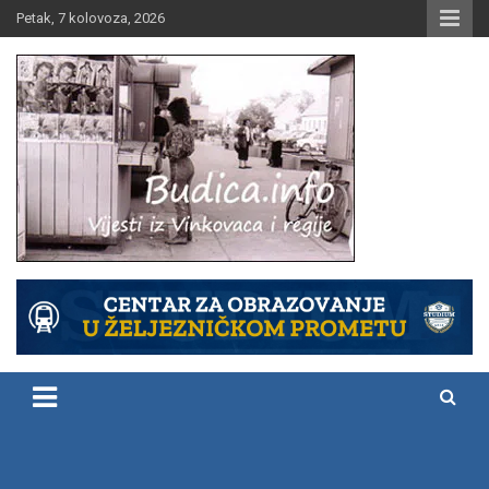
Skip
Petak, 7 kolovoza, 2026
to
content
Vijesti iz Vinkovaca i regije
Budica.info