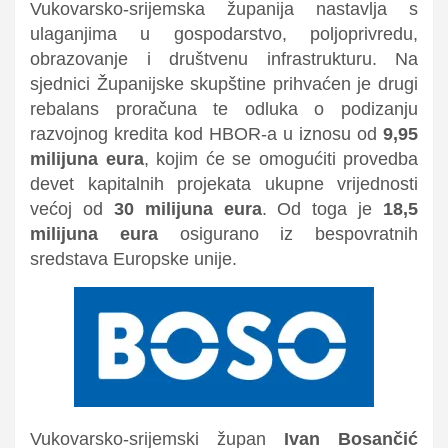
Vukovarsko-srijemska županija nastavlja s
ulaganjima u gospodarstvo, poljoprivredu,
obrazovanje i društvenu infrastrukturu. Na
sjednici Županijske skupštine prihvaćen je drugi
rebalans proračuna te odluka o podizanju
razvojnog kredita kod HBOR-a u iznosu od
9,95
milijuna eura
, kojim će se omogućiti provedba
devet kapitalnih projekata ukupne vrijednosti
većoj od
30 milijuna eura
. Od toga je
18,5
milijuna eura
osigurano iz bespovratnih
sredstava Europske unije.
Vukovarsko-srijemski župan
Ivan Bosančić