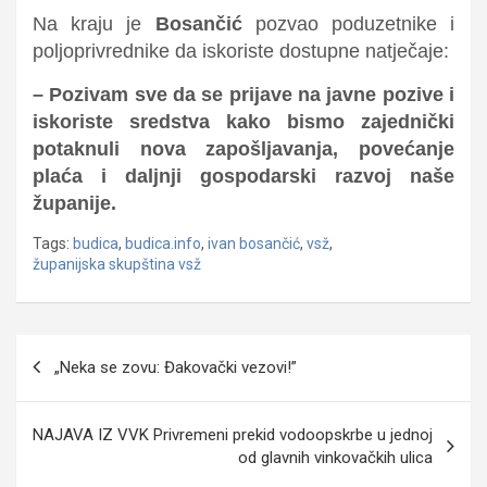
Na kraju je
Bosančić
pozvao poduzetnike i
poljoprivrednike da iskoriste dostupne natječaje:
– Pozivam sve da se prijave na javne pozive i
iskoriste sredstva kako bismo zajednički
potaknuli nova zapošljavanja, povećanje
plaća i daljnji gospodarski razvoj naše
županije.
Tags:
budica
,
budica.info
,
ivan bosančić
,
vsž
,
županijska skupština vsž
Navigacija
„Neka se zovu: Đakovački vezovi!”
objava
NAJAVA IZ VVK Privremeni prekid vodoopskrbe u jednoj
od glavnih vinkovačkih ulica