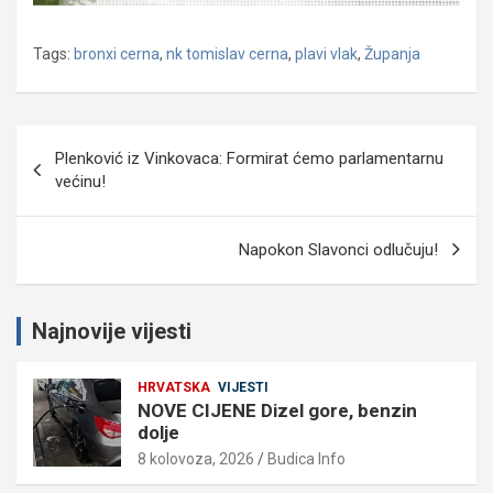
Tags:
bronxi cerna
,
nk tomislav cerna
,
plavi vlak
,
Županja
Navigacija
Plenković iz Vinkovaca: Formirat ćemo parlamentarnu
objava
većinu!
Napokon Slavonci odlučuju!
Najnovije vijesti
HRVATSKA
VIJESTI
NOVE CIJENE Dizel gore, benzin
dolje
8 kolovoza, 2026
Budica Info