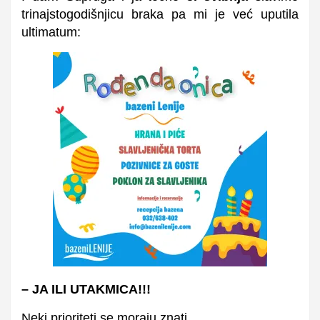
trinajstogodišnjicu braka pa mi je već uputila
ultimatum:
– JA ILI UTAKMICA!!!
Neki prioriteti se moraju znati.