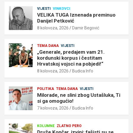
VIJESTI
VINKOVCI
VELIKA TUGA Iznenada preminuo
Danijel Petković
8 kolovoza, 2026
Damir Begović
TEMA DANA
VIJESTI
„Generale, predajem vam 21.
kordunski korpus i čestitam
Hrvatskoj vojsci na pobjedi!“
8 kolovoza, 2026
Budica Info
POLITIKA
TEMA DANA
VIJESTI
Milorade, ne slini zbog Ustašluka, Ti
si ga omogućio!
7 kolovoza, 2026
Budica Info
KOLUMNE
ZLATNO PERO
Druže Končar, izvini: fašisti su se