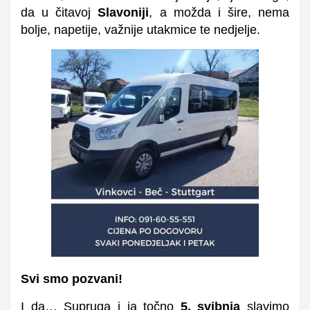
da u čitavoj
Slavoniji
, a možda i šire, nema
bolje, napetije, važnije utakmice te nedjelje.
Svi smo pozvani!
I da… Supruga i ja točno
5. svibnja
slavimo