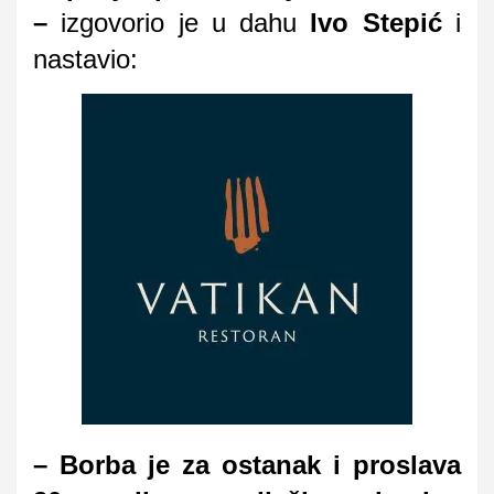
–
izgovorio je u dahu
Ivo Stepić
i
nastavio:
– B
orba je za ostanak i proslava