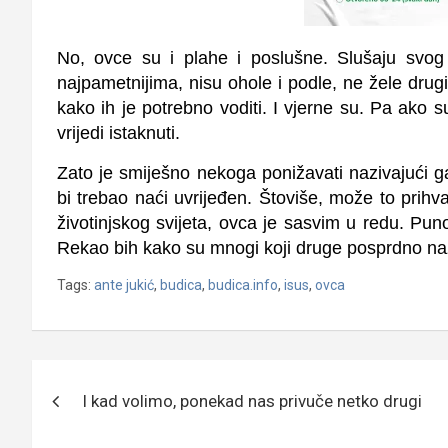
No, ovce su i plahe i poslušne. Slušaju svog
najpametnijima, nisu ohole i podle, ne žele dr
kako ih je potrebno voditi. I vjerne su. Pa ako s
vrijedi istaknuti.
Zato je smiješno nekoga ponižavati nazivajući 
bi trebao naći uvrijeđen. Štoviše, može to prihv
životinjskog svijeta, ovca je sasvim u redu. Puno b
Rekao bih kako su mnogi koji druge posprdno na
Tags:
ante jukić
,
budica
,
budica.info
,
isus
,
ovca
Navigacija
I kad volimo, ponekad nas privuče netko drugi
objava