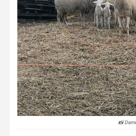
📸 Dami