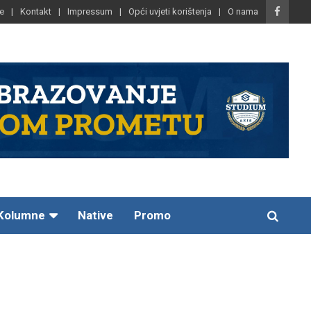
e
Kontakt
Impressum
Opći uvjeti korištenja
O nama
Kolumne
Native
Promo