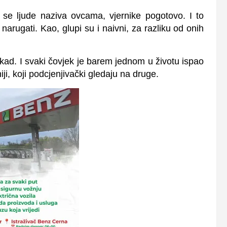
e ljude naziva ovcama, vjernike pogotovo. I to
arugati. Kao, glupi su i naivni, za razliku od onih
ekad. I svaki čovjek je barem jednom u životu ispao
ji, koji podcjenjivački gledaju na druge.