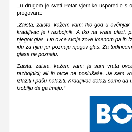
…
u drugom je sveti Petar vjernike usporedio s 
progovara:
„
Zaista, zaista, kažem vam: tko god u ovčinjak
kradljivac je i razbojnik. A tko na vrata ulazi,
njegov glas. On ovce svoje zove imenom pa ih izv
idu za njim jer poznaju njegov glas. Za tuđincem
glasa ne poznaju.
Zaista, zaista, kažem vam: ja sam vrata ovca
razbojnici; ali ih ovce ne poslušaše. Ja sam vr
izlaziti i pašu nalaziti. Kradljivac dolazi samo da
izobilju da ga imaju.“