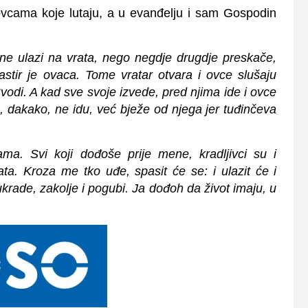
ovcama koje lutaju, a u evanđelju i sam Gospodin
 ne ulazi na vrata, nego negdje drugdje preskače,
 pastir je ovaca. Tome vratar otvara i ovce slušaju
odi. A kad sve svoje izvede, pred njima ide i ovce
, dakako, ne idu, već bježe od njega jer tuđinčeva
ma. Svi koji dođoše prije mene, kradljivci su i
ata. Kroza me tko uđe, spasit će se: i ulazit će i
 ukrade, zakolje i pogubi. Ja dođoh da život imaju, u