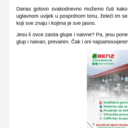
Danas gotovo svakodnevno možemo čuti kako s
uglavnom uvijek u posprdnom tonu, želeći im se n
koji sve znaju i kojima je sve jasno.
Jesu li ovce zaista glupe i naivne? Pa, jesu pon
glup i naivan, prevaren. Čak i oni najsamouvjereni