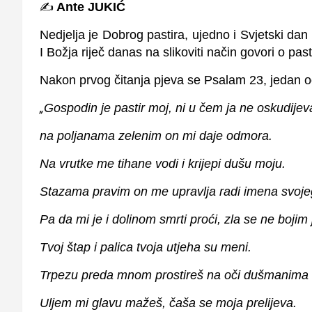
✍️
Ante JUKIĆ
Nedjelja je Dobrog pastira, ujedno i Svjetski dan
I Božja riječ danas na slikoviti način govori o pa
Nakon prvog čitanja pjeva se Psalam 23, jedan 
„
Gospodin je pastir moj, ni u čem ja ne oskudije
na poljanama zelenim on mi daje odmora.
Na vrutke me tihane vodi i krijepi dušu moju.
Stazama pravim on me upravlja radi imena svoje
Pa da mi je i dolinom smrti proći, zla se ne bojim 
Tvoj štap i palica tvoja utjeha su meni.
Trpezu preda mnom prostireš na oči dušmanima
Uljem mi glavu mažeš, čaša se moja prelijeva.