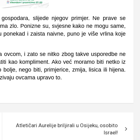
 gospodara, slijede njegov primjer. Ne prave se
ugima zlo. Ponizne su, svjesne kako ne mogu same,
u ponekad i zaista naivne, puno je više vrlina koje
ga ovcom, i zato se nitko zbog takve usporedbe ne
atiti kao kompliment. Ako već moramo biti netko iz
olje, nego biti, primjerice, zmija, lisica ili hijena.
zivaju ovcama upravo to.
Atletičari Aurelije briljirali u Osijeku, osobito
Israel!