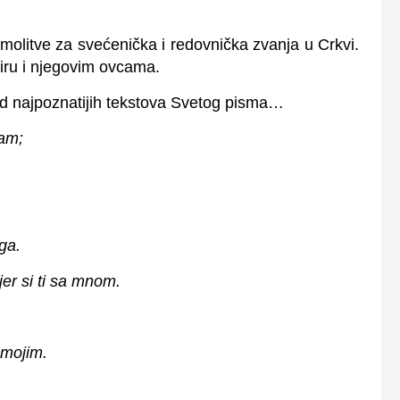
 molitve za svećenička i redovnička zvanja u Crkvi.
stiru i njegovim ovcama.
od najpoznatijih tekstova Svetog pisma…
vam;
ga.
jer si ti sa mnom.
 mojim.