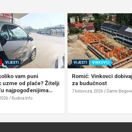
A
VIJESTI
VIJESTI
VINKOVCI
koliko vam puni
Romić: Vinkovci dobiva
 uzme od plaće? Žitelji
za budućnost
u najpogođenijima…
7 kolovoza, 2026
Damir Begovi
 2026
Budica Info