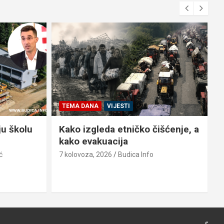
TEMA DANA
VIJESTI
ju školu
Kako izgleda etničko čišćenje, a
kako evakuacija
ć
7 kolovoza, 2026
Budica Info
6