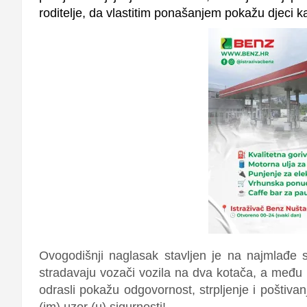
roditelje, da vlastitim ponašanjem pokažu djeci k
Ovogodišnji naglasak stavljen je na
najmlađe 
stradavaju vozači vozila na dva kotača, a među
odrasli pokažu odgovornost, strpljenje i poštiva
(im) uzor (u) sigurnosti!