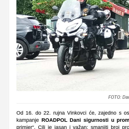
FOTO: Da
Od 16. do 22. rujna Vinkovci će, zajedno s o
kampanje
ROADPOL Dani sigurnosti u prom
primjer“. Cilj je jasan i važan; smanjiti broj