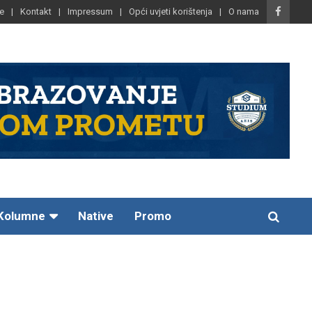
e
Kontakt
Impressum
Opći uvjeti korištenja
O nama
Kolumne
Native
Promo