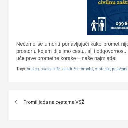
Nećemo se umoriti ponavljajući kako promet nije
prostor u kojem dijelimo cestu, ali i odgovornost.
uče prve prometne korake – naše najmlađe!
Tags:
budica
,
budica.info
,
električni romobil
,
motocikl
,
pojačani
Navigacija
Promilijada na cestama VSŽ
objava