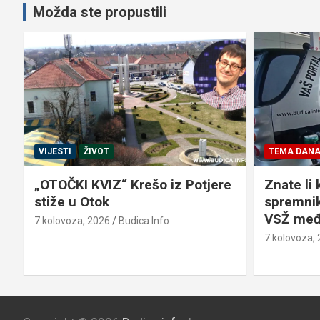
Možda ste propustili
VIJESTI
ŽIVOT
TEMA DAN
„OTOČKI KVIZ“ Krešo iz Potjere
Znate li 
stiže u Otok
spremnik
VSŽ međ
7 kolovoza, 2026
Budica Info
7 kolovoza,