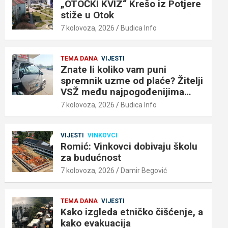
„OTOČKI KVIZ“ Krešo iz Potjere
stiže u Otok
7 kolovoza, 2026
Budica Info
TEMA DANA
VIJESTI
Znate li koliko vam puni
spremnik uzme od plaće? Žitelji
VSŽ među najpogođenijima…
7 kolovoza, 2026
Budica Info
VIJESTI
VINKOVCI
Romić: Vinkovci dobivaju školu
za budućnost
7 kolovoza, 2026
Damir Begović
TEMA DANA
VIJESTI
Kako izgleda etničko čišćenje, a
kako evakuacija