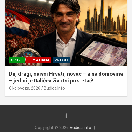
SPORT
TEMA DANA
VIJESTI
Da, dragi, naivni Hrvati; novac – a ne domovina
– jedini je Dalićev životni pokretač!
6 kolovoza, 2026
Budica Info
Copyright © 2026
Budica.info