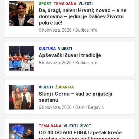
SPORT
TEMA DANA
VIJESTI
Da, dragi, naivni Hrvati; novac – a ne
domovina – jedini je Dalićev životni
pokretač!
6 kolovoza, 2026
Budica Info
KULTURA
VIJESTI
Apševački čuvari tradicije
6 kolovoza, 2026
Budica Info
VIJESTI
ŽUPANIJA
Slunj i Cerna – kad se prijatelji
sastanu
6 kolovoza, 2026
Damir Begović
TEMA DANA
VIJESTI
ŽIVOT
OD 40 DO 600 EURA U petak kreće
prodaja ulaznica za Thompsonov