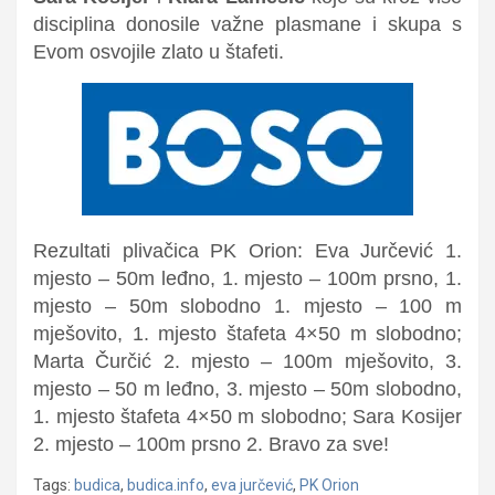
disciplina donosile važne plasmane i skupa s
Evom osvojile zlato u štafeti.
Rezultati plivačica PK Orion: Eva Jurčević 1.
mjesto – 50m leđno, 1. mjesto – 100m prsno, 1.
mjesto – 50m slobodno 1. mjesto – 100 m
mješovito, 1. mjesto štafeta 4×50 m slobodno;
Marta Čurčić 2. mjesto – 100m mješovito, 3.
mjesto – 50 m leđno, 3. mjesto – 50m slobodno,
1. mjesto štafeta 4×50 m slobodno; Sara Kosijer
2. mjesto – 100m prsno 2. Bravo za sve!
Tags:
budica
,
budica.info
,
eva jurčević
,
PK Orion