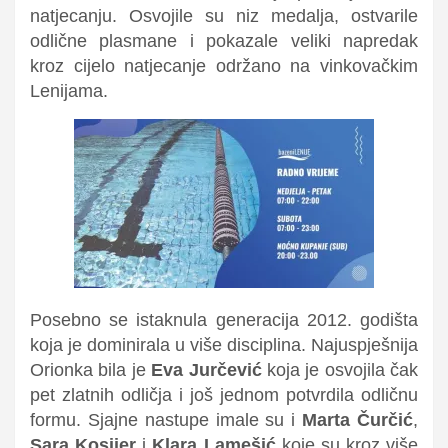
natjecanju. Osvojile su niz medalja, ostvarile
odlične plasmane i pokazale veliki napredak
kroz cijelo natjecanje održano na vinkovačkim
Lenijama.
Posebno se istaknula generacija 2012. godišta
koja je dominirala u više disciplina. Najuspješnija
Orionka bila je
Eva Jurčević
koja je osvojila čak
pet zlatnih odličja i još jednom potvrdila odličnu
formu. Sjajne nastupe imale su i
Marta Čurčić
,
Sara Kosijer
i
Klara Lamešić
koje su kroz više