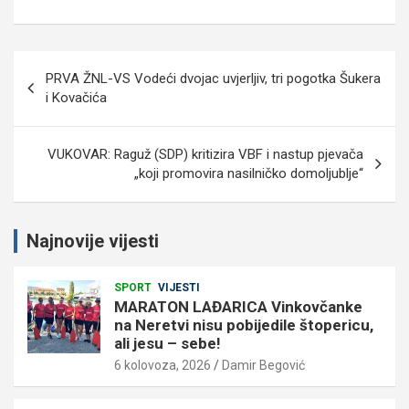
Navigacija
PRVA ŽNL-VS Vodeći dvojac uvjerljiv, tri pogotka Šukera
objava
i Kovačića
VUKOVAR: Raguž (SDP) kritizira VBF i nastup pjevača
„koji promovira nasilničko domoljublje“
Najnovije vijesti
SPORT
VIJESTI
MARATON LAĐARICA Vinkovčanke
na Neretvi nisu pobijedile štopericu,
ali jesu – sebe!
6 kolovoza, 2026
Damir Begović