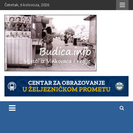
Skip
Četvrtak, 6 kolovoza, 2026
to
content
Vijesti iz Vinkovaca i regije
Budica.info