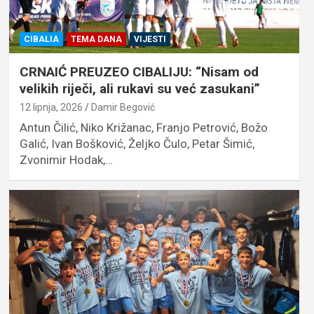
CIBALIA
TEMA DANA
VIJESTI
CRNAIĆ PREUZEO CIBALIJU: “Nisam od
velikih riječi, ali rukavi su već zasukani”
12 lipnja, 2026
Damir Begović
Antun Čilić, Niko Križanac, Franjo Petrović, Božo
Galić, Ivan Bošković, Željko Čulo, Petar Šimić,
Zvonimir Hodak,…