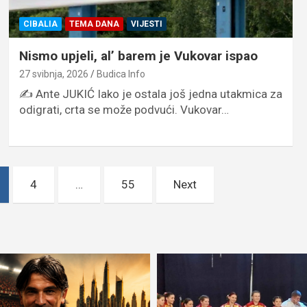
CIBALIA
TEMA DANA
VIJESTI
Nismo upjeli, al’ barem je Vukovar ispao
27 svibnja, 2026
Budica Info
✍️ Ante JUKIĆ Iako je ostala još jedna utakmica za
odigrati, crta se može podvući. Vukovar…
4
…
55
Next