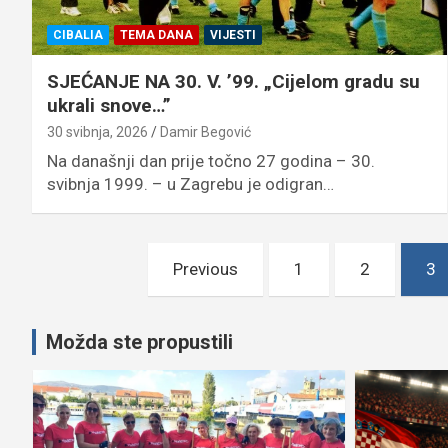
CIBALIA
TEMA DANA
VIJESTI
SJEĆANJE NA 30. V. ’99. „Cijelom gradu su
ukrali snove…”
30 svibnja, 2026
Damir Begović
Na današnji dan prije točno 27 godina – 30.
svibnja 1999. – u Zagrebu je odigran…
Brojevi
Previous
1
2
3
stranica
objava
Možda ste propustili