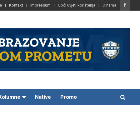
e
Kontakt
Impressum
Opći uvjeti korištenja
O nama
Kolumne
Native
Promo