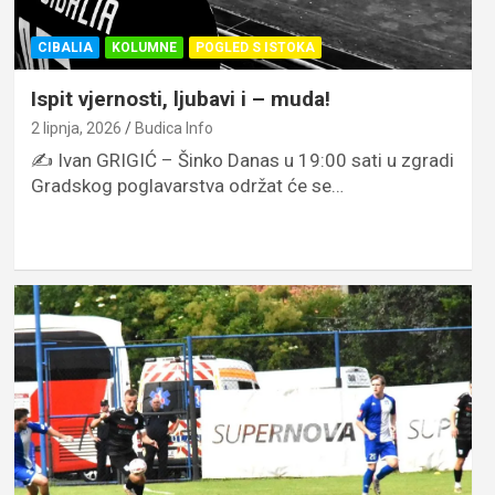
CIBALIA
KOLUMNE
POGLED S ISTOKA
Ispit vjernosti, ljubavi i – muda!
2 lipnja, 2026
Budica Info
✍️ Ivan GRIGIĆ – Šinko Danas u 19:00 sati u zgradi
Gradskog poglavarstva održat će se…