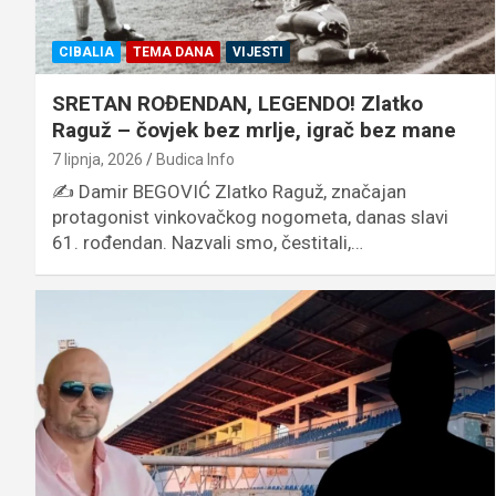
CIBALIA
TEMA DANA
VIJESTI
SRETAN ROĐENDAN, LEGENDO! Zlatko
Raguž – čovjek bez mrlje, igrač bez mane
7 lipnja, 2026
Budica Info
✍️ Damir BEGOVIĆ Zlatko Raguž, značajan
protagonist vinkovačkog nogometa, danas slavi
61. rođendan. Nazvali smo, čestitali,…